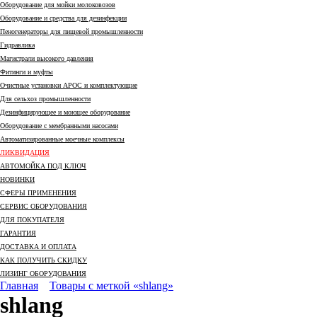
Оборудование для мойки молоковозов
Оборудование и средства для дезинфекции
Пеногенераторы для пищевой промышленности
Гидравлика
Магистрали высокого давления
Фитинги и муфты
Очистные установки АРОС и комплектующие
Для сельхоз промышленности
Дезинфицирующее и моющее оборудование
Оборудование с мембранными насосами
Автоматизированные моечные комплексы
ЛИКВИДАЦИЯ
АВТОМОЙКА ПОД КЛЮЧ
НОВИНКИ
СФЕРЫ ПРИМЕНЕНИЯ
СЕРВИС ОБОРУДОВАНИЯ
ДЛЯ ПОКУПАТЕЛЯ
ГАРАНТИЯ
ДОСТАВКА И ОПЛАТА
КАК ПОЛУЧИТЬ СКИДКУ
ЛИЗИНГ ОБОРУДОВАНИЯ
Главная
Товары с меткой «shlang»
shlang