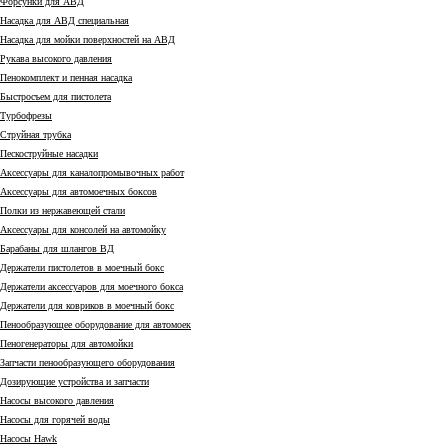
Форсунки для АВД
Насадка для АВД специальная
Насадка для мойки поверхностей на АВД
Рукава высокого давления
Пенокомплект и пенная насадка
Быстросъем для пистолета
Турбофрезы
Струйная трубка
Пескоструйные насадки
Аксессуары для каналопромывочных работ
Аксессуары для автомоечных боксов
Полки из нержавеющей стали
Аксессуары для консолей на автомойку
Барабаны для шлангов ВД
Держатели пистолетов в моечный бокс
Держатели аксессуаров для моечного бокса
Держатели для ковриков в моечный бокс
Пенообразующее оборудование для автомоек
Пеногенераторы для автомойки
Запчасти пенообразующего оборудования
Дозирующие устройства и запчасти
Насосы высокого давления
Насосы для горячей воды
Насосы Hawk