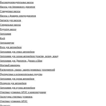
Высокопроизводительные насосы
Насосы для бензинового двигателя
Стандартные насосы
Насосы с фланцем электродвигателя
Запчасти для насосов
Специальные насосы
Редуктор насоса
Автохимия
Коch
Автошампуни
Воск для автомобиля
Автохимия для стекол автомобиля
Автохимия для салона автомобиля (пластик, велюр, кожа)
Автохимия для Двигателя, Дисков и Шин
Моечный инвентарь
Растворители, смазки, защита резиновых уплотнителей
Протирочные и вспомогательные средства
Автохимия для хрома автомобиля
Полироли для автомобиля
Автохимия для кузова автомобиля
Очистные установки АРОС и комплектующие
Аксессуары очистных установок
Очистные установки АРОС
Пылесосы