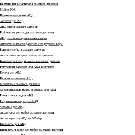
Промышленные аппараты высокого давления
Мойки TOR
Взрывозащищенные АВД
Запчасти для АВД
АВД сверхвысокого давления
Бойлеры нагрева воды высокого давления
АВД для каналопромывочных работ
Аппараты высокого давления с подогревом воды
Бытовые мойки высокого давления
Автономные аппараты высокого давления
Комплектующие для мойки высокого давления
Регуляторы давления для АВД и запчасти
Колеса для АВД
Пульты управления АВД
Манометры высокого давления
Соединительные муфты и фланцы для АВД
Рамы и тележки для АВД
Гидрокомпенсаторы для АВД
Фильтры для АВД
Аксессуары для мойки высокого давления
Аксессуары для АВД от 500 бар
Пистолеты для АВД
Пистолеты в сборе для мойки высокого давления