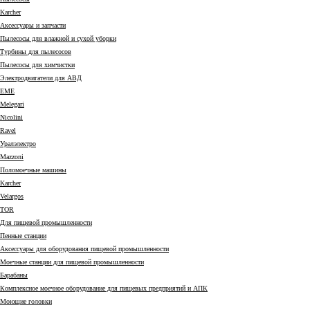
Karcher
Аксессуары и запчасти
Пылесосы для влажной и сухой уборки
Турбины для пылесосов
Пылесосы для химчистки
Электродвигатели для АВД
EME
Melegari
Nicolini
Ravel
Уралэлектро
Mazzoni
Поломоечные машины
Karcher
Velargos
TOR
Для пищевой промышленности
Пенные станции
Аксессуары для оборудования пищевой промышленности
Моечные станции для пищевой промышленности
Барабаны
Комплексное моечное оборудование для пищевых предприятий и АПК
Моющие головки