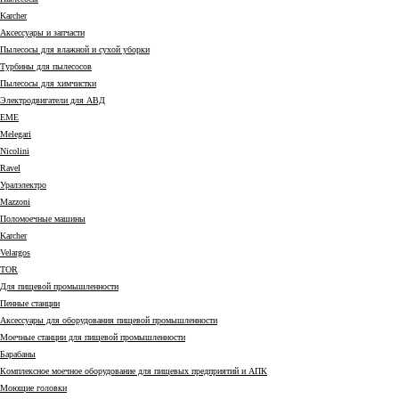
Karcher
Аксессуары и запчасти
Пылесосы для влажной и сухой уборки
Турбины для пылесосов
Пылесосы для химчистки
Электродвигатели для АВД
EME
Melegari
Nicolini
Ravel
Уралэлектро
Mazzoni
Поломоечные машины
Karcher
Velargos
TOR
Для пищевой промышленности
Пенные станции
Аксессуары для оборудования пищевой промышленности
Моечные станции для пищевой промышленности
Барабаны
Комплексное моечное оборудование для пищевых предприятий и АПК
Моющие головки