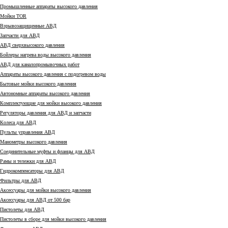
Промышленные аппараты высокого давления
Мойки TOR
Взрывозащищенные АВД
Запчасти для АВД
АВД сверхвысокого давления
Бойлеры нагрева воды высокого давления
АВД для каналопромывочных работ
Аппараты высокого давления с подогревом воды
Бытовые мойки высокого давления
Автономные аппараты высокого давления
Комплектующие для мойки высокого давления
Регуляторы давления для АВД и запчасти
Колеса для АВД
Пульты управления АВД
Манометры высокого давления
Соединительные муфты и фланцы для АВД
Рамы и тележки для АВД
Гидрокомпенсаторы для АВД
Фильтры для АВД
Аксессуары для мойки высокого давления
Аксессуары для АВД от 500 бар
Пистолеты для АВД
Пистолеты в сборе для мойки высокого давления