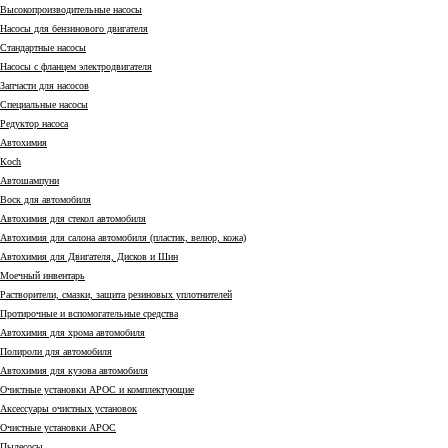
Высокопроизводительные насосы
Насосы для бензинового двигателя
Стандартные насосы
Насосы с фланцем электродвигателя
Запчасти для насосов
Специальные насосы
Редуктор насоса
Автохимия
Коch
Автошампуни
Воск для автомобиля
Автохимия для стекол автомобиля
Автохимия для салона автомобиля (пластик, велюр, кожа)
Автохимия для Двигателя, Дисков и Шин
Моечный инвентарь
Растворители, смазки, защита резиновых уплотнителей
Протирочные и вспомогательные средства
Автохимия для хрома автомобиля
Полироли для автомобиля
Автохимия для кузова автомобиля
Очистные установки АРОС и комплектующие
Аксессуары очистных установок
Очистные установки АРОС
Пылесосы