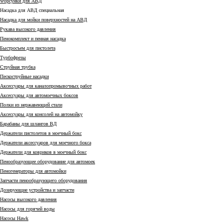
Форсунки для АВД
Насадка для АВД специальная
Насадка для мойки поверхностей на АВД
Рукава высокого давления
Пенокомплект и пенная насадка
Быстросъем для пистолета
Турбофрезы
Струйная трубка
Пескоструйные насадки
Аксессуары для каналопромывочных работ
Аксессуары для автомоечных боксов
Полки из нержавеющей стали
Аксессуары для консолей на автомойку
Барабаны для шлангов ВД
Держатели пистолетов в моечный бокс
Держатели аксессуаров для моечного бокса
Держатели для ковриков в моечный бокс
Пенообразующее оборудование для автомоек
Пеногенераторы для автомойки
Запчасти пенообразующего оборудования
Дозирующие устройства и запчасти
Насосы высокого давления
Насосы для горячей воды
Насосы Hawk