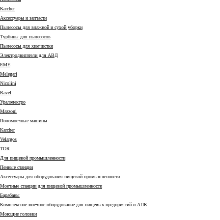
Karcher
Аксессуары и запчасти
Пылесосы для влажной и сухой уборки
Турбины для пылесосов
Пылесосы для химчистки
Электродвигатели для АВД
EME
Melegari
Nicolini
Ravel
Уралэлектро
Mazzoni
Поломоечные машины
Karcher
Velargos
TOR
Для пищевой промышленности
Пенные станции
Аксессуары для оборудования пищевой промышленности
Моечные станции для пищевой промышленности
Барабаны
Комплексное моечное оборудование для пищевых предприятий и АПК
Моющие головки