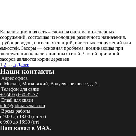
Канализационная сеть – сложная система инженерных
сооружений, состоящая из колодцев различного назначения,
трубопроводов, насосных станций, очистных сооружений или
емкостей. Засоры — основная проблема, возникающая при
эксплуатации канализационных сетей. Частой причиной
засоров являются корни деревьев
Пагинация
1
2
…
5
Далее
записей
Наши контакты
Адрес офиса
г. Москва, Московский, Валуевское шоссе, д. 2.
Телефон для связи
+7 (495) 660-35-37
Email для связи
info@gidroarsenal.com
Время работы
с 9:00 до 18:00 (пн-чт)
с 9:00 до 16:30 (пт)
Наш канал в MAX.