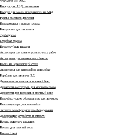
Форсунки для АВД
Насадка для АВД специальная
Насадка для мойки поверхностей на АВД
Рукава высокого давления
Пенокомплект и пенная насадка
Быстросъем для пистолета
Турбофрезы
Струйная трубка
Пескоструйные насадки
Аксессуары для каналопромывочных работ
Аксессуары для автомоечных боксов
Полки из нержавеющей стали
Аксессуары для консолей на автомойку
Барабаны для шлангов ВД
Держатели пистолетов в моечный бокс
Держатели аксессуаров для моечного бокса
Держатели для ковриков в моечный бокс
Пенообразующее оборудование для автомоек
Пеногенераторы для автомойки
Запчасти пенообразующего оборудования
Дозирующие устройства и запчасти
Насосы высокого давления
Насосы для горячей воды
Насосы Hawk