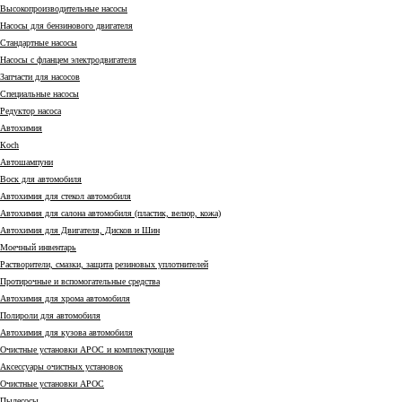
Высокопроизводительные насосы
Насосы для бензинового двигателя
Стандартные насосы
Насосы с фланцем электродвигателя
Запчасти для насосов
Специальные насосы
Редуктор насоса
Автохимия
Коch
Автошампуни
Воск для автомобиля
Автохимия для стекол автомобиля
Автохимия для салона автомобиля (пластик, велюр, кожа)
Автохимия для Двигателя, Дисков и Шин
Моечный инвентарь
Растворители, смазки, защита резиновых уплотнителей
Протирочные и вспомогательные средства
Автохимия для хрома автомобиля
Полироли для автомобиля
Автохимия для кузова автомобиля
Очистные установки АРОС и комплектующие
Аксессуары очистных установок
Очистные установки АРОС
Пылесосы