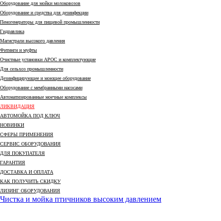
Оборудование для мойки молоковозов
Оборудование и средства для дезинфекции
Пеногенераторы для пищевой промышленности
Гидравлика
Магистрали высокого давления
Фитинги и муфты
Очистные установки АРОС и комплектующие
Для сельхоз промышленности
Дезинфицирующее и моющее оборудование
Оборудование с мембранными насосами
Автоматизированные моечные комплексы
ЛИКВИДАЦИЯ
АВТОМОЙКА ПОД КЛЮЧ
НОВИНКИ
СФЕРЫ ПРИМЕНЕНИЯ
СЕРВИС ОБОРУДОВАНИЯ
ДЛЯ ПОКУПАТЕЛЯ
ГАРАНТИЯ
ДОСТАВКА И ОПЛАТА
КАК ПОЛУЧИТЬ СКИДКУ
ЛИЗИНГ ОБОРУДОВАНИЯ
Новости
Чистка и мойка птичников высоким давлением