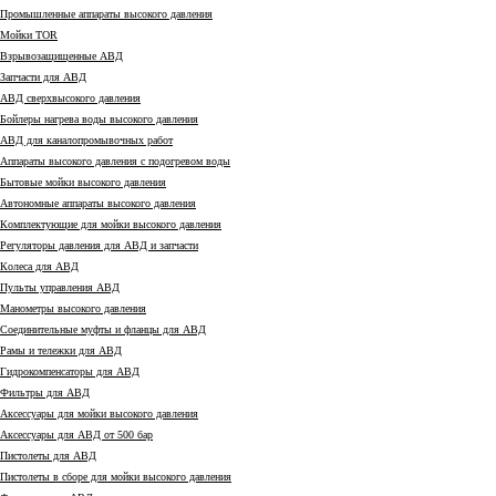
Промышленные аппараты высокого давления
Мойки TOR
Взрывозащищенные АВД
Запчасти для АВД
АВД сверхвысокого давления
Бойлеры нагрева воды высокого давления
АВД для каналопромывочных работ
Аппараты высокого давления с подогревом воды
Бытовые мойки высокого давления
Автономные аппараты высокого давления
Комплектующие для мойки высокого давления
Регуляторы давления для АВД и запчасти
Колеса для АВД
Пульты управления АВД
Манометры высокого давления
Соединительные муфты и фланцы для АВД
Рамы и тележки для АВД
Гидрокомпенсаторы для АВД
Фильтры для АВД
Аксессуары для мойки высокого давления
Аксессуары для АВД от 500 бар
Пистолеты для АВД
Пистолеты в сборе для мойки высокого давления