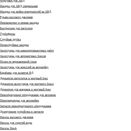
Форсунки для АВД
Насадка для АВД специальная
Насадка для мойки поверхностей на АВД
Рукава высокого давления
Пенокомплект и пенная насадка
Быстросъем для пистолета
Турбофрезы
Струйная трубка
Пескоструйные насадки
Аксессуары для каналопромывочных работ
Аксессуары для автомоечных боксов
Полки из нержавеющей стали
Аксессуары для консолей на автомойку
Барабаны для шлангов ВД
Держатели пистолетов в моечный бокс
Держатели аксессуаров для моечного бокса
Держатели для ковриков в моечный бокс
Пенообразующее оборудование для автомоек
Пеногенераторы для автомойки
Запчасти пенообразующего оборудования
Дозирующие устройства и запчасти
Насосы высокого давления
Насосы для горячей воды
Насосы Hawk