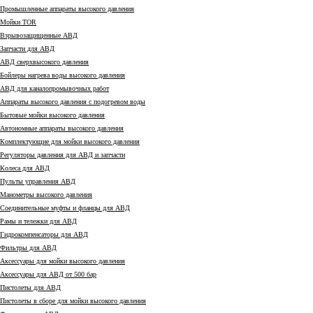
Промышленные аппараты высокого давления
Мойки TOR
Взрывозащищенные АВД
Запчасти для АВД
АВД сверхвысокого давления
Бойлеры нагрева воды высокого давления
АВД для каналопромывочных работ
Аппараты высокого давления с подогревом воды
Бытовые мойки высокого давления
Автономные аппараты высокого давления
Комплектующие для мойки высокого давления
Регуляторы давления для АВД и запчасти
Колеса для АВД
Пульты управления АВД
Манометры высокого давления
Соединительные муфты и фланцы для АВД
Рамы и тележки для АВД
Гидрокомпенсаторы для АВД
Фильтры для АВД
Аксессуары для мойки высокого давления
Аксессуары для АВД от 500 бар
Пистолеты для АВД
Пистолеты в сборе для мойки высокого давления