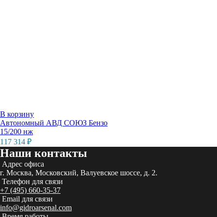
В корзину
Автономный АВД СОЮЗ Бензо
15/200 нж
117 314
₽
Наши контакты
Адрес офиса
г. Москва, Московский, Валуевское шоссе, д. 2.
Телефон для связи
+7 (495) 660-35-37
Email для связи
info@gidroarsenal.com
Время работы