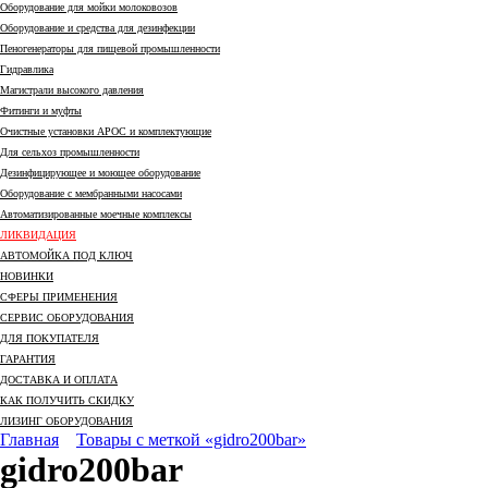
Оборудование для мойки молоковозов
Оборудование и средства для дезинфекции
Пеногенераторы для пищевой промышленности
Гидравлика
Магистрали высокого давления
Фитинги и муфты
Очистные установки АРОС и комплектующие
Для сельхоз промышленности
Дезинфицирующее и моющее оборудование
Оборудование с мембранными насосами
Автоматизированные моечные комплексы
ЛИКВИДАЦИЯ
АВТОМОЙКА ПОД КЛЮЧ
НОВИНКИ
СФЕРЫ ПРИМЕНЕНИЯ
СЕРВИС ОБОРУДОВАНИЯ
ДЛЯ ПОКУПАТЕЛЯ
ГАРАНТИЯ
ДОСТАВКА И ОПЛАТА
КАК ПОЛУЧИТЬ СКИДКУ
ЛИЗИНГ ОБОРУДОВАНИЯ
Главная
Товары с меткой «gidro200bar»
gidro200bar