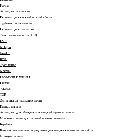
Karcher
Аксессуары и запчасти
Пылесосы для влажной и сухой уборки
Турбины для пылесосов
Пылесосы для химчистки
Электродвигатели для АВД
EME
Melegari
Nicolini
Ravel
Уралэлектро
Mazzoni
Поломоечные машины
Karcher
Velargos
TOR
Для пищевой промышленности
Пенные станции
Аксессуары для оборудования пищевой промышленности
Моечные станции для пищевой промышленности
Барабаны
Комплексное моечное оборудование для пищевых предприятий и АПК
Моющие головки