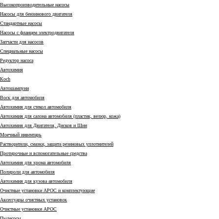
Высокопроизводительные насосы
Насосы для бензинового двигателя
Стандартные насосы
Насосы с фланцем электродвигателя
Запчасти для насосов
Специальные насосы
Редуктор насоса
Автохимия
Коch
Автошампуни
Воск для автомобиля
Автохимия для стекол автомобиля
Автохимия для салона автомобиля (пластик, велюр, кожа)
Автохимия для Двигателя, Дисков и Шин
Моечный инвентарь
Растворители, смазки, защита резиновых уплотнителей
Протирочные и вспомогательные средства
Автохимия для хрома автомобиля
Полироли для автомобиля
Автохимия для кузова автомобиля
Очистные установки АРОС и комплектующие
Аксессуары очистных установок
Очистные установки АРОС
Пылесосы