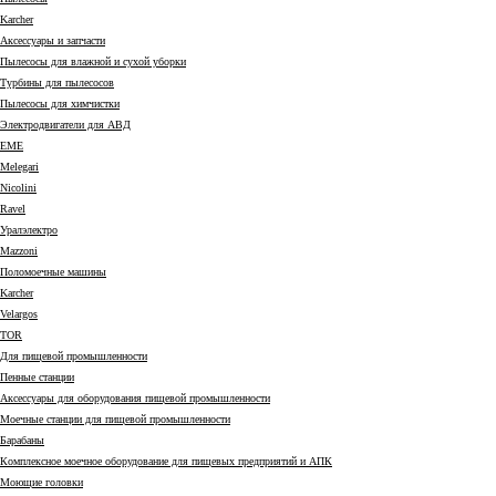
Karcher
Аксессуары и запчасти
Пылесосы для влажной и сухой уборки
Турбины для пылесосов
Пылесосы для химчистки
Электродвигатели для АВД
EME
Melegari
Nicolini
Ravel
Уралэлектро
Mazzoni
Поломоечные машины
Karcher
Velargos
TOR
Для пищевой промышленности
Пенные станции
Аксессуары для оборудования пищевой промышленности
Моечные станции для пищевой промышленности
Барабаны
Комплексное моечное оборудование для пищевых предприятий и АПК
Моющие головки