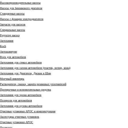
Высокопроизводительные насосы
Насосы для бензинового двигателя
Стандартные насосы
Насосы с фланцем электродвигателя
Запчасти для насосов
Специальные насосы
Редуктор насоса
Автохимия
Коch
Автошампуни
Воск для автомобиля
Автохимия для стекол автомобиля
Автохимия для салона автомобиля (пластик, велюр, кожа)
Автохимия для Двигателя, Дисков и Шин
Моечный инвентарь
Растворители, смазки, защита резиновых уплотнителей
Протирочные и вспомогательные средства
Автохимия для хрома автомобиля
Полироли для автомобиля
Автохимия для кузова автомобиля
Очистные установки АРОС и комплектующие
Аксессуары очистных установок
Очистные установки АРОС
Пылесосы