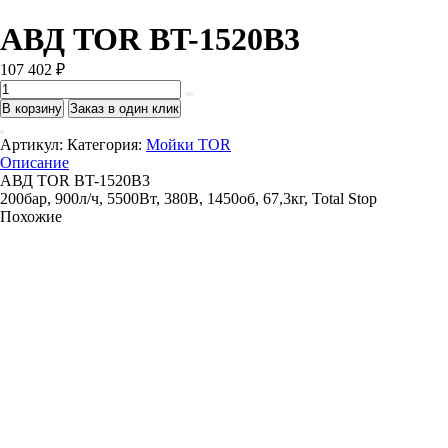
АВД TOR BT-1520B3
107 402
₽
Количество
товара
В корзину
Заказ в один клик
АВД
TOR
Артикул:
Категория:
Мойки TOR
BT-
Описание
1520B3
АВД TOR BT-1520B3
200бар, 900л/ч, 5500Вт, 380В, 1450об, 67,3кг, Total Stop
Похожие