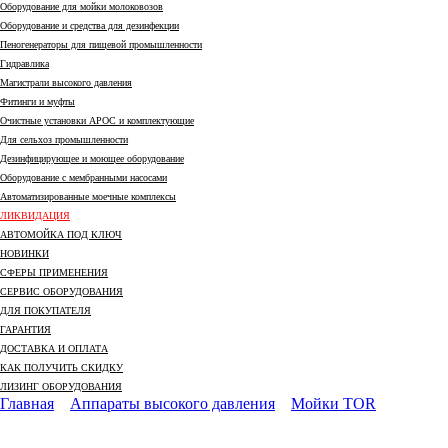
Оборудование для мойки молоковозов
Оборудование и средства для дезинфекции
Пеногенераторы для пищевой промышленности
Гидравлика
Магистрали высокого давления
Фитинги и муфты
Очистные установки АРОС и комплектующие
Для сельхоз промышленности
Дезинфицирующее и моющее оборудование
Оборудование с мембранными насосами
Автоматизированные моечные комплексы
ЛИКВИДАЦИЯ
АВТОМОЙКА ПОД КЛЮЧ
НОВИНКИ
СФЕРЫ ПРИМЕНЕНИЯ
СЕРВИС ОБОРУДОВАНИЯ
ДЛЯ ПОКУПАТЕЛЯ
ГАРАНТИЯ
ДОСТАВКА И ОПЛАТА
КАК ПОЛУЧИТЬ СКИДКУ
ЛИЗИНГ ОБОРУДОВАНИЯ
Главная
Аппараты высокого давления
Мойки TOR