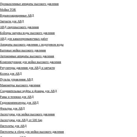
Промышленные аппараты высокого давления
Мойки TOR
Взрывозащищенные АВД
Запчасти для АВД
АВД сверхвысокого давления
Бойлеры нагрева воды высокого давления
АВД для каналопромывочных работ
Аппараты высокого давления с подогревом воды
Бытовые мойки высокого давления
Автономные аппараты высокого давления
Комплектующие для мойки высокого давления
Регуляторы давления для АВД и запчасти
Колеса для АВД
Пульты управления АВД
Манометры высокого давления
Соединительные муфты и фланцы для АВД
Рамы и тележки для АВД
Гидрокомпенсаторы для АВД
Фильтры для АВД
Аксессуары для мойки высокого давления
Аксессуары для АВД от 500 бар
Пистолеты для АВД
Пистолеты в сборе для мойки высокого давления