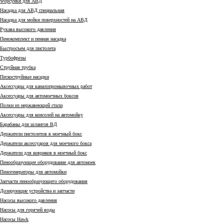
Форсунки для АВД
Насадка для АВД специальная
Насадка для мойки поверхностей на АВД
Рукава высокого давления
Пенокомплект и пенная насадка
Быстросъем для пистолета
Турбофрезы
Струйная трубка
Пескоструйные насадки
Аксессуары для каналопромывочных работ
Аксессуары для автомоечных боксов
Полки из нержавеющей стали
Аксессуары для консолей на автомойку
Барабаны для шлангов ВД
Держатели пистолетов в моечный бокс
Держатели аксессуаров для моечного бокса
Держатели для ковриков в моечный бокс
Пенообразующее оборудование для автомоек
Пеногенераторы для автомойки
Запчасти пенообразующего оборудования
Дозирующие устройства и запчасти
Насосы высокого давления
Насосы для горячей воды
Насосы Hawk