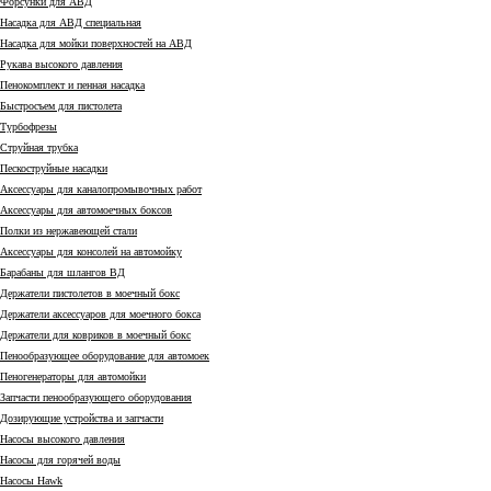
Форсунки для АВД
Насадка для АВД специальная
Насадка для мойки поверхностей на АВД
Рукава высокого давления
Пенокомплект и пенная насадка
Быстросъем для пистолета
Турбофрезы
Струйная трубка
Пескоструйные насадки
Аксессуары для каналопромывочных работ
Аксессуары для автомоечных боксов
Полки из нержавеющей стали
Аксессуары для консолей на автомойку
Барабаны для шлангов ВД
Держатели пистолетов в моечный бокс
Держатели аксессуаров для моечного бокса
Держатели для ковриков в моечный бокс
Пенообразующее оборудование для автомоек
Пеногенераторы для автомойки
Запчасти пенообразующего оборудования
Дозирующие устройства и запчасти
Насосы высокого давления
Насосы для горячей воды
Насосы Hawk