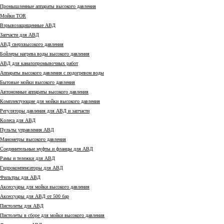
Промышленные аппараты высокого давления
Мойки TOR
Взрывозащищенные АВД
Запчасти для АВД
АВД сверхвысокого давления
Бойлеры нагрева воды высокого давления
АВД для каналопромывочных работ
Аппараты высокого давления с подогревом воды
Бытовые мойки высокого давления
Автономные аппараты высокого давления
Комплектующие для мойки высокого давления
Регуляторы давления для АВД и запчасти
Колеса для АВД
Пульты управления АВД
Манометры высокого давления
Соединительные муфты и фланцы для АВД
Рамы и тележки для АВД
Гидрокомпенсаторы для АВД
Фильтры для АВД
Аксессуары для мойки высокого давления
Аксессуары для АВД от 500 бар
Пистолеты для АВД
Пистолеты в сборе для мойки высокого давления