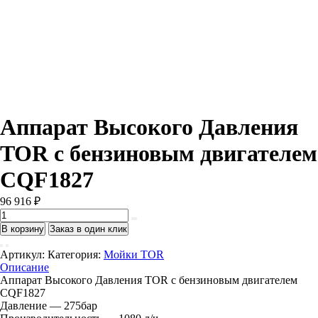
Аппарат Высокого Давления
TOR с бензиновым двигателем
CQF1827
96 916
₽
Количество
товара
В корзину
Заказ в один клик
Аппарат
Высокого
Артикул:
Категория:
Мойки TOR
Давления
Описание
TOR
Аппарат Высокого Давления TOR с бензиновым двигателем
с
CQF1827
бензиновым
Давление — 275бар
двигателем