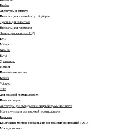
Karcher
Аксессуары и запчасти
Пылесосы для влажной и сухой уборки
Турбины для пылесосов
Пылесосы для химчистки
Электродвигатели для АВД
EME
Melegari
Nicolini
Ravel
Уралэлектро
Mazzoni
Поломоечные машины
Karcher
Velargos
TOR
Для пищевой промышленности
Пенные станции
Аксессуары для оборудования пищевой промышленности
Моечные станции для пищевой промышленности
Барабаны
Комплексное моечное оборудование для пищевых предприятий и АПК
Моющие головки