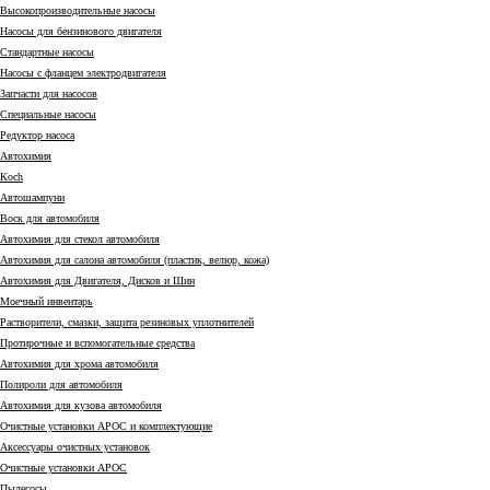
Высокопроизводительные насосы
Насосы для бензинового двигателя
Стандартные насосы
Насосы с фланцем электродвигателя
Запчасти для насосов
Специальные насосы
Редуктор насоса
Автохимия
Коch
Автошампуни
Воск для автомобиля
Автохимия для стекол автомобиля
Автохимия для салона автомобиля (пластик, велюр, кожа)
Автохимия для Двигателя, Дисков и Шин
Моечный инвентарь
Растворители, смазки, защита резиновых уплотнителей
Протирочные и вспомогательные средства
Автохимия для хрома автомобиля
Полироли для автомобиля
Автохимия для кузова автомобиля
Очистные установки АРОС и комплектующие
Аксессуары очистных установок
Очистные установки АРОС
Пылесосы