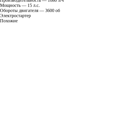
Производительность — 1080 л/ч
CQF1827
Мощность — 15 л.с.
Обороты двигателя — 3600 об
Электростартер
Похожие