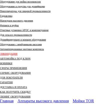
Оборудование для мойки молоковозов
Оборудование и средства для дезинфекции
Пеногенераторы для пищевой промышленности
Гидравлика
Магистрали высокого давления
Фитинги и муфты
Очистные установки АРОС и комплектующие
Для сельхоз промышленности
Дезинфицирующее и моющее оборудование
Оборудование с мембранными насосами
Автоматизированные моечные комплексы
ЛИКВИДАЦИЯ
АВТОМОЙКА ПОД КЛЮЧ
НОВИНКИ
СФЕРЫ ПРИМЕНЕНИЯ
СЕРВИС ОБОРУДОВАНИЯ
ДЛЯ ПОКУПАТЕЛЯ
ГАРАНТИЯ
ДОСТАВКА И ОПЛАТА
КАК ПОЛУЧИТЬ СКИДКУ
ЛИЗИНГ ОБОРУДОВАНИЯ
Главная
Аппараты высокого давления
Мойки TOR