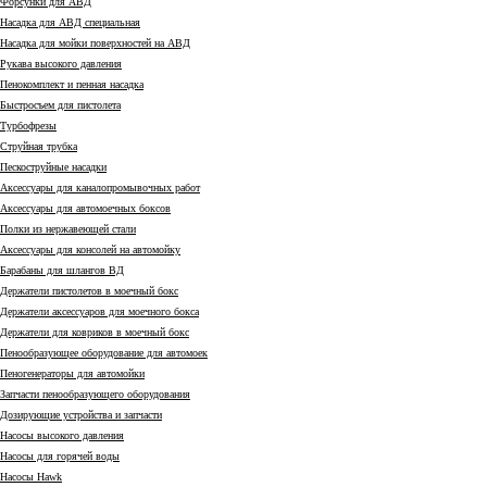
Форсунки для АВД
Насадка для АВД специальная
Насадка для мойки поверхностей на АВД
Рукава высокого давления
Пенокомплект и пенная насадка
Быстросъем для пистолета
Турбофрезы
Струйная трубка
Пескоструйные насадки
Аксессуары для каналопромывочных работ
Аксессуары для автомоечных боксов
Полки из нержавеющей стали
Аксессуары для консолей на автомойку
Барабаны для шлангов ВД
Держатели пистолетов в моечный бокс
Держатели аксессуаров для моечного бокса
Держатели для ковриков в моечный бокс
Пенообразующее оборудование для автомоек
Пеногенераторы для автомойки
Запчасти пенообразующего оборудования
Дозирующие устройства и запчасти
Насосы высокого давления
Насосы для горячей воды
Насосы Hawk