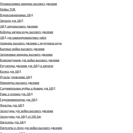
Промышленные аппараты высокого давления
Мойки TOR
Взрывозащищенные АВД
Запчасти для АВД
АВД сверхвысокого давления
Бойлеры нагрева воды высокого давления
АВД для каналопромывочных работ
Аппараты высокого давления с подогревом воды
Бытовые мойки высокого давления
Автономные аппараты высокого давления
Комплектующие для мойки высокого давления
Регуляторы давления для АВД и запчасти
Колеса для АВД
Пульты управления АВД
Манометры высокого давления
Соединительные муфты и фланцы для АВД
Рамы и тележки для АВД
Гидрокомпенсаторы для АВД
Фильтры для АВД
Аксессуары для мойки высокого давления
Аксессуары для АВД от 500 бар
Пистолеты для АВД
Пистолеты в сборе для мойки высокого давления