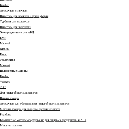
Karcher
Аксессуары и запчасти
Пылесосы для влажной и сухой уборки
Турбины для пылесосов
Пылесосы для химчистки
Электродвигатели для АВД
EME
Melegari
Nicolini
Ravel
Уралэлектро
Mazzoni
Поломоечные машины
Karcher
Velargos
TOR
Для пищевой промышленности
Пенные станции
Аксессуары для оборудования пищевой промышленности
Моечные станции для пищевой промышленности
Барабаны
Комплексное моечное оборудование для пищевых предприятий и АПК
Моющие головки