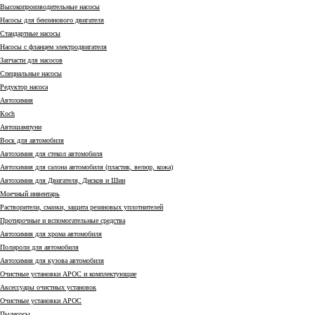
Высокопроизводительные насосы
Насосы для бензинового двигателя
Стандартные насосы
Насосы с фланцем электродвигателя
Запчасти для насосов
Специальные насосы
Редуктор насоса
Автохимия
Коch
Автошампуни
Воск для автомобиля
Автохимия для стекол автомобиля
Автохимия для салона автомобиля (пластик, велюр, кожа)
Автохимия для Двигателя, Дисков и Шин
Моечный инвентарь
Растворители, смазки, защита резиновых уплотнителей
Протирочные и вспомогательные средства
Автохимия для хрома автомобиля
Полироли для автомобиля
Автохимия для кузова автомобиля
Очистные установки АРОС и комплектующие
Аксессуары очистных установок
Очистные установки АРОС
Пылесосы