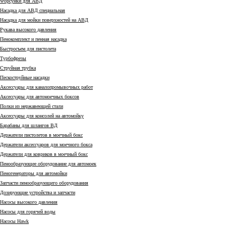
Форсунки для АВД
Насадка для АВД специальная
Насадка для мойки поверхностей на АВД
Рукава высокого давления
Пенокомплект и пенная насадка
Быстросъем для пистолета
Турбофрезы
Струйная трубка
Пескоструйные насадки
Аксессуары для каналопромывочных работ
Аксессуары для автомоечных боксов
Полки из нержавеющей стали
Аксессуары для консолей на автомойку
Барабаны для шлангов ВД
Держатели пистолетов в моечный бокс
Держатели аксессуаров для моечного бокса
Держатели для ковриков в моечный бокс
Пенообразующее оборудование для автомоек
Пеногенераторы для автомойки
Запчасти пенообразующего оборудования
Дозирующие устройства и запчасти
Насосы высокого давления
Насосы для горячей воды
Насосы Hawk