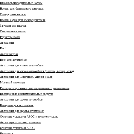
Высокопроизводительные насосы
Насосы для бензинового двигателя
Стандартные насосы
Насосы с фланцем электродвигателя
Запчасти для насосов
Специальные насосы
Редуктор насоса
Автохимия
Коch
Автошампуни
Воск для автомобиля
Автохимия для стекол автомобиля
Автохимия для салона автомобиля (пластик, велюр, кожа)
Автохимия для Двигателя, Дисков и Шин
Моечный инвентарь
Растворители, смазки, защита резиновых уплотнителей
Протирочные и вспомогательные средства
Автохимия для хрома автомобиля
Полироли для автомобиля
Автохимия для кузова автомобиля
Очистные установки АРОС и комплектующие
Аксессуары очистных установок
Очистные установки АРОС
Пылесосы