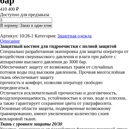
бар
410 400
₽
Доступно для предзаказа
Количество
товара
В корзину
Заказ в один клик
Комплект
защитной
Артикул:
10/28-1
Категория:
Защитная одежда
одежды
Описание
аналог
Защитный костюм для гидроочистки с полной защитой
TST
Специально разработанная экипировка для защиты оператора от
(защитная
воздействия сверхвысокого давления и влаги при работе с
куртка
аппаратами высокого давления до 3000 бар.
со
Обеспечивает защиту от возможных травм от случайных
встроенной
потоков воды под высоким давлением. Прочная многослойная
защитой
ткань обеспечивает защиту
рук+брюки
прочность и комфорт, позволяя оператору свободно
с
передвигаться.
защитой
Отличается исключительной прочностью и долговечность,
ног).
воздухопроницаемость, устойчивостью к огню, воде и плесени,
Уровень
а также гарантирует сохранение цвета от ультрафиолета.
защиты
Основные области защиты, подверженные возможному
20/30
травмированию, имеют увеличенное количество слоев
до
кевларовой ткани.
3000
Ткань с уровнем защиты 20/30
бар