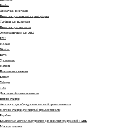
Karcher
Аксессуары и запчасти
Пылесосы для влажной и сухой уборки
Турбины для пылесосов
Пылесосы для химчистки
Электродвигатели для АВД
EME
Melegari
Nicolini
Ravel
Уралэлектро
Mazzoni
Поломоечные машины
Karcher
Velargos
TOR
Для пищевой промышленности
Пенные станции
Аксессуары для оборудования пищевой промышленности
Моечные станции для пищевой промышленности
Барабаны
Комплексное моечное оборудование для пищевых предприятий и АПК
Моющие головки