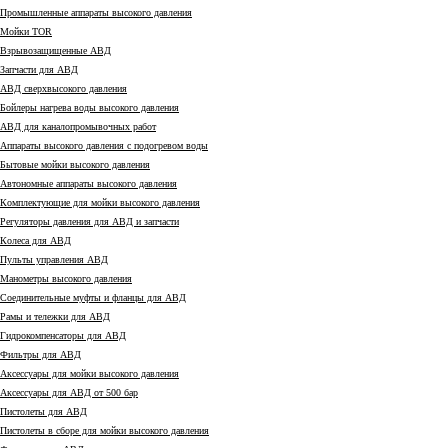
Промышленные аппараты высокого давления
Мойки TOR
Взрывозащищенные АВД
Запчасти для АВД
АВД сверхвысокого давления
Бойлеры нагрева воды высокого давления
АВД для каналопромывочных работ
Аппараты высокого давления с подогревом воды
Бытовые мойки высокого давления
Автономные аппараты высокого давления
Комплектующие для мойки высокого давления
Регуляторы давления для АВД и запчасти
Колеса для АВД
Пульты управления АВД
Манометры высокого давления
Соединительные муфты и фланцы для АВД
Рамы и тележки для АВД
Гидрокомпенсаторы для АВД
Фильтры для АВД
Аксессуары для мойки высокого давления
Аксессуары для АВД от 500 бар
Пистолеты для АВД
Пистолеты в сборе для мойки высокого давления