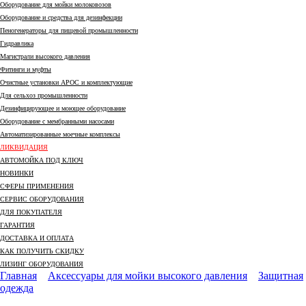
Оборудование для мойки молоковозов
Оборудование и средства для дезинфекции
Пеногенераторы для пищевой промышленности
Гидравлика
Магистрали высокого давления
Фитинги и муфты
Очистные установки АРОС и комплектующие
Для сельхоз промышленности
Дезинфицирующее и моющее оборудование
Оборудование с мембранными насосами
Автоматизированные моечные комплексы
ЛИКВИДАЦИЯ
АВТОМОЙКА ПОД КЛЮЧ
НОВИНКИ
СФЕРЫ ПРИМЕНЕНИЯ
СЕРВИС ОБОРУДОВАНИЯ
ДЛЯ ПОКУПАТЕЛЯ
ГАРАНТИЯ
ДОСТАВКА И ОПЛАТА
КАК ПОЛУЧИТЬ СКИДКУ
ЛИЗИНГ ОБОРУДОВАНИЯ
Главная
Аксессуары для мойки высокого давления
Защитная
одежда