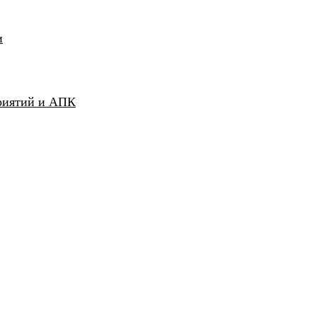
и
риятий и АПК