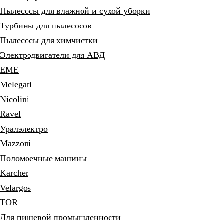
Пылесосы для влажной и сухой уборки
Турбины для пылесосов
Пылесосы для химчистки
Электродвигатели для АВД
EME
Melegari
Nicolini
Ravel
Уралэлектро
Mazzoni
Поломоечные машины
Karcher
Velargos
TOR
Для пищевой промышленности