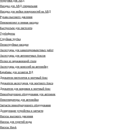
Форсунки для АВД
Насадка для АВД специальная
Насадка для мойки поверхностей на АВД
Рукава высокого давления
Пенокомплект и пенная насадка
Быстросъем для пистолета
Турбофрезы
Струйная трубка
Пескоструйные насадки
Аксессуары для каналопромывочных работ
Аксессуары для автомоечных боксов
Полки из нержавеющей стали
Аксессуары для консолей на автомойку
Барабаны для шлангов ВД
Держатели пистолетов в моечный бокс
Держатели аксессуаров для моечного бокса
Держатели для ковриков в моечный бокс
Пенообразующее оборудование для автомоек
Пеногенераторы для автомойки
Запчасти пенообразующего оборудования
Дозирующие устройства и запчасти
Насосы высокого давления
Насосы для горячей воды
Насосы Hawk