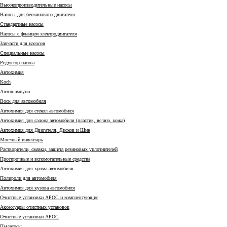
Высокопроизводительные насосы
Насосы для бензинового двигателя
Стандартные насосы
Насосы с фланцем электродвигателя
Запчасти для насосов
Специальные насосы
Редуктор насоса
Автохимия
Коch
Автошампуни
Воск для автомобиля
Автохимия для стекол автомобиля
Автохимия для салона автомобиля (пластик, велюр, кожа)
Автохимия для Двигателя, Дисков и Шин
Моечный инвентарь
Растворители, смазки, защита резиновых уплотнителей
Протирочные и вспомогательные средства
Автохимия для хрома автомобиля
Полироли для автомобиля
Автохимия для кузова автомобиля
Очистные установки АРОС и комплектующие
Аксессуары очистных установок
Очистные установки АРОС
Пылесосы