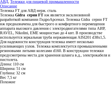
для
АВД
,
Тележки для пищевой промышленности
АВД
Описание
нерж.
Тележка FT для АВД нерж. сталь
сталь
Тележка
Gidra серии FТ
нж является эксклюзивной
разработкой компании ГидроАрсенал. Тележка Gidra серии FТ
нж предназначена для быстрого и комфортного перемещения
аппарата высокого давления с электродвигателями типа АИР,
RAVEL, Nikolini, EME мощностью до 4 квт. В производстве
используется зеркальная труба нержавеющая AISI201 d38x1,5.
Для надежности конструкция тележка имеет несколько
усиливающих узлов. Тележка комплектуется промышленными
резиновыми литыми колесами d160. В конструкции тележки
предусмотрены места для хранения шланга в.д., электрокабеля и
пистолета.
Длина: 110 cм
Ширина: 51 cм
Глубина: 32 см
Вес 7,5 кг
Похожие