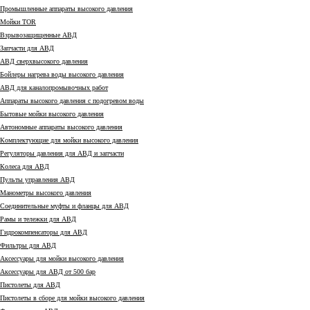
Промышленные аппараты высокого давления
Мойки TOR
Взрывозащищенные АВД
Запчасти для АВД
АВД сверхвысокого давления
Бойлеры нагрева воды высокого давления
АВД для каналопромывочных работ
Аппараты высокого давления с подогревом воды
Бытовые мойки высокого давления
Автономные аппараты высокого давления
Комплектующие для мойки высокого давления
Регуляторы давления для АВД и запчасти
Колеса для АВД
Пульты управления АВД
Манометры высокого давления
Соединительные муфты и фланцы для АВД
Рамы и тележки для АВД
Гидрокомпенсаторы для АВД
Фильтры для АВД
Аксессуары для мойки высокого давления
Аксессуары для АВД от 500 бар
Пистолеты для АВД
Пистолеты в сборе для мойки высокого давления