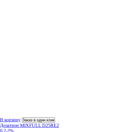
В корзину
Заказ в один клик
Дозатрон MIXFULL D25RE2
0,2-2%