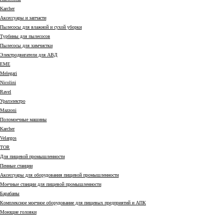
Karcher
Аксессуары и запчасти
Пылесосы для влажной и сухой уборки
Турбины для пылесосов
Пылесосы для химчистки
Электродвигатели для АВД
EME
Melegari
Nicolini
Ravel
Уралэлектро
Mazzoni
Поломоечные машины
Karcher
Velargos
TOR
Для пищевой промышленности
Пенные станции
Аксессуары для оборудования пищевой промышленности
Моечные станции для пищевой промышленности
Барабаны
Комплексное моечное оборудование для пищевых предприятий и АПК
Моющие головки