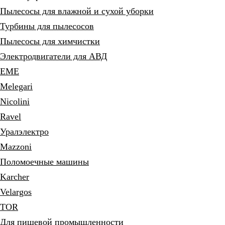
Пылесосы для влажной и сухой уборки
Турбины для пылесосов
Пылесосы для химчистки
Электродвигатели для АВД
EME
Melegari
Nicolini
Ravel
Уралэлектро
Mazzoni
Поломоечные машины
Karcher
Velargos
TOR
Для пищевой промышленности