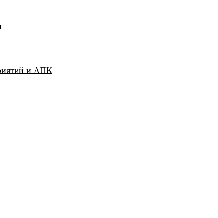
и
риятий и АПК