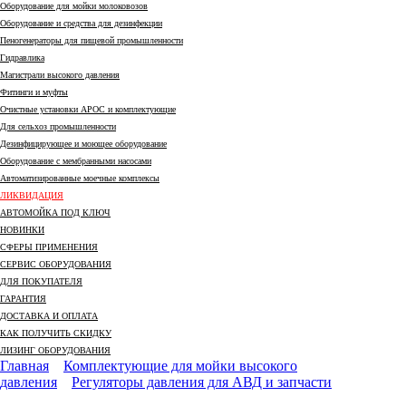
Оборудование для мойки молоковозов
Оборудование и средства для дезинфекции
Пеногенераторы для пищевой промышленности
Гидравлика
Магистрали высокого давления
Фитинги и муфты
Очистные установки АРОС и комплектующие
Для сельхоз промышленности
Дезинфицирующее и моющее оборудование
Оборудование с мембранными насосами
Автоматизированные моечные комплексы
ЛИКВИДАЦИЯ
АВТОМОЙКА ПОД КЛЮЧ
НОВИНКИ
СФЕРЫ ПРИМЕНЕНИЯ
СЕРВИС ОБОРУДОВАНИЯ
ДЛЯ ПОКУПАТЕЛЯ
ГАРАНТИЯ
ДОСТАВКА И ОПЛАТА
КАК ПОЛУЧИТЬ СКИДКУ
ЛИЗИНГ ОБОРУДОВАНИЯ
Главная
Комплектующие для мойки высокого
давления
Регуляторы давления для АВД и запчасти