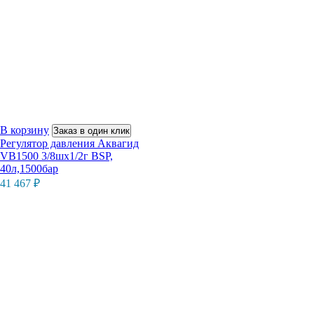
В корзину
Заказ в один клик
Регулятор давления Аквагид
VB1500 3/8шх1/2г BSP,
40л,1500бар
41 467
₽