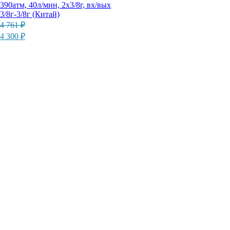
390атм, 40л/мин, 2х3/8г, вх/вых
3/8г-3/8г (Китай)
Первоначальная
Текущая
4 761
₽
цена
цена:
4 300
₽
составляла
4
4
300 ₽.
761 ₽.