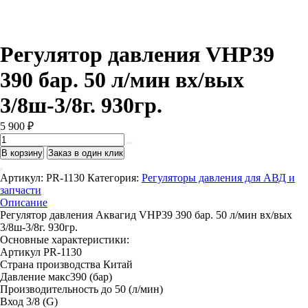
Регулятор давления VHP39
390 бар. 50 л/мин вх/вых
3/8ш-3/8г. 930гр.
5 900
₽
Количество
товара
В корзину
Заказ в один клик
Регулятор
давления
Артикул:
PR-1130
Категория:
Регуляторы давления для АВД и
VHP39
запчасти
390
Описание
бар.
Регулятор давления Аквагид VHP39 390 бар. 50 л/мин вх/вых
50
3/8ш-3/8г. 930гр.
л/
Основные характеристики:
мин
Артикул PR-1130
вх/
Страна производства Китай
вых
Давление макс390
(бар)
3/8ш-3/8г.
Производительность до 50
(л/мин)
930гр.
Вход 3/8
(G)