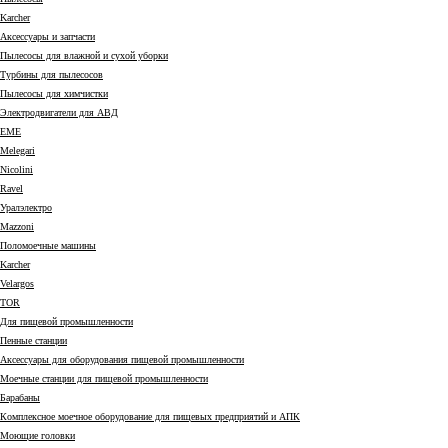
Karcher
Аксессуары и запчасти
Пылесосы для влажной и сухой уборки
Турбины для пылесосов
Пылесосы для химчистки
Электродвигатели для АВД
EME
Melegari
Nicolini
Ravel
Уралэлектро
Mazzoni
Поломоечные машины
Karcher
Velargos
TOR
Для пищевой промышленности
Пенные станции
Аксессуары для оборудования пищевой промышленности
Моечные станции для пищевой промышленности
Барабаны
Комплексное моечное оборудование для пищевых предприятий и АПК
Моющие головки