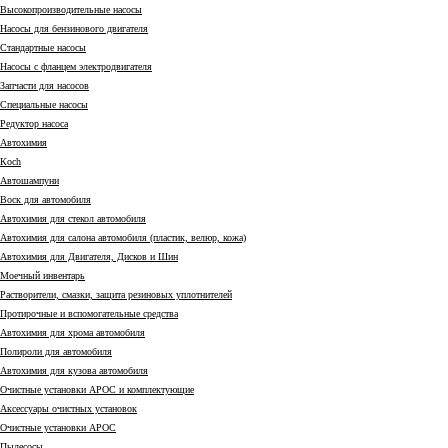
Высокопроизводительные насосы
Насосы для бензинового двигателя
Стандартные насосы
Насосы с фланцем электродвигателя
Запчасти для насосов
Специальные насосы
Редуктор насоса
Автохимия
Коch
Автошампуни
Воск для автомобиля
Автохимия для стекол автомобиля
Автохимия для салона автомобиля (пластик, велюр, кожа)
Автохимия для Двигателя, Дисков и Шин
Моечный инвентарь
Растворители, смазки, защита резиновых уплотнителей
Протирочные и вспомогательные средства
Автохимия для хрома автомобиля
Полироли для автомобиля
Автохимия для кузова автомобиля
Очистные установки АРОС и комплектующие
Аксессуары очистных установок
Очистные установки АРОС
Пылесосы