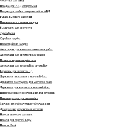
Форсунки для АВД
Насадка для АВД специальная
Насадка для мойки поверхностей на АВД
Рукава высокого давления
Пенокомплект и пенная насадка
Быстросъем для пистолета
Турбофрезы
Струйная трубка
Пескоструйные насадки
Аксессуары для каналопромывочных работ
Аксессуары для автомоечных боксов
Полки из нержавеющей стали
Аксессуары для консолей на автомойку
Барабаны для шлангов ВД
Держатели пистолетов в моечный бокс
Держатели аксессуаров для моечного бокса
Держатели для ковриков в моечный бокс
Пенообразующее оборудование для автомоек
Пеногенераторы для автомойки
Запчасти пенообразующего оборудования
Дозирующие устройства и запчасти
Насосы высокого давления
Насосы для горячей воды
Насосы Hawk