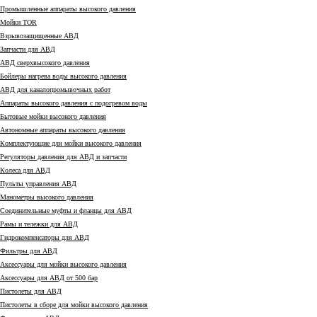
Промышленные аппараты высокого давления
Мойки TOR
Взрывозащищенные АВД
Запчасти для АВД
АВД сверхвысокого давления
Бойлеры нагрева воды высокого давления
АВД для каналопромывочных работ
Аппараты высокого давления с подогревом воды
Бытовые мойки высокого давления
Автономные аппараты высокого давления
Комплектующие для мойки высокого давления
Регуляторы давления для АВД и запчасти
Колеса для АВД
Пульты управления АВД
Манометры высокого давления
Соединительные муфты и фланцы для АВД
Рамы и тележки для АВД
Гидрокомпенсаторы для АВД
Фильтры для АВД
Аксессуары для мойки высокого давления
Аксессуары для АВД от 500 бар
Пистолеты для АВД
Пистолеты в сборе для мойки высокого давления