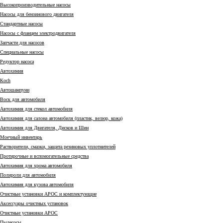
Высокопроизводительные насосы
Насосы для бензинового двигателя
Стандартные насосы
Насосы с фланцем электродвигателя
Запчасти для насосов
Специальные насосы
Редуктор насоса
Автохимия
Коch
Автошампуни
Воск для автомобиля
Автохимия для стекол автомобиля
Автохимия для салона автомобиля (пластик, велюр, кожа)
Автохимия для Двигателя, Дисков и Шин
Моечный инвентарь
Растворители, смазки, защита резиновых уплотнителей
Протирочные и вспомогательные средства
Автохимия для хрома автомобиля
Полироли для автомобиля
Автохимия для кузова автомобиля
Очистные установки АРОС и комплектующие
Аксессуары очистных установок
Очистные установки АРОС
Пылесосы