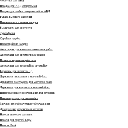
Форсунки для АВД
Насадка для АВД специальная
Насадка для мойки поверхностей на АВД
Рукава высокого давления
Пенокомплект и пенная насадка
Быстросъем для пистолета
Турбофрезы
Струйная трубка
Пескоструйные насадки
Аксессуары для каналопромывочных работ
Аксессуары для автомоечных боксов
Полки из нержавеющей стали
Аксессуары для консолей на автомойку
Барабаны для шлангов ВД
Держатели пистолетов в моечный бокс
Держатели аксессуаров для моечного бокса
Держатели для ковриков в моечный бокс
Пенообразующее оборудование для автомоек
Пеногенераторы для автомойки
Запчасти пенообразующего оборудования
Дозирующие устройства и запчасти
Насосы высокого давления
Насосы для горячей воды
Насосы Hawk