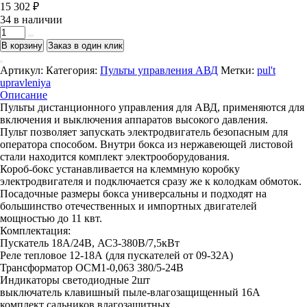
15 302
₽
34 в наличии
Количество
товара
В корзину
Заказ в один клик
Пульт
управления
Артикул:
Категория:
Пульты управления АВД
Метки:
pul't
АВД
upravleniya
380Вт
Описание
на
Пульты дистанционного управления для АВД, применяются для
24Вт
включения и выключения аппаратов высокого давления.
с
Пульт позволяет запускать электродвигатель безопасным для
индикацией,
оператора способом. Внутри бокса из нержавеющей листовой
бакс
стали находится комплект электрооборудования.
н/
Короб-бокс устанавливается на клеммную коробку
ж
электродвигателя и подключается сразу же к колодкам обмоток.
Посадочные размеры бокса универсальны и подходят на
большинство отечественных и импортных двигателей
мощностью до 11 квт.
Комплектация:
Пускатель 18А/24В, АС3-380В/7,5кВт
Реле тепловое 12-18А (для пускателей от 09-32А)
Трансформатор ОСМ1-0,063 380/5-24В
Индикаторы светодиодные 2шт
выключатель клавишный пыле-влагозащищенный 16А
комплект сальников влагозащитных