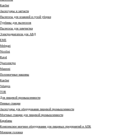
Karcher
Аксессуары и запчасти
Пылесосы для влажной и сухой уборки
Турбины для пылесосов
Пылесосы для химчистки
Электродвигатели для АВД
EME
Melegari
Nicolini
Ravel
Уралэлектро
Mazzoni
Поломоечные машины
Karcher
Velargos
TOR
Для пищевой промышленности
Пенные станции
Аксессуары для оборудования пищевой промышленности
Моечные станции для пищевой промышленности
Барабаны
Комплексное моечное оборудование для пищевых предприятий и АПК
Моющие головки