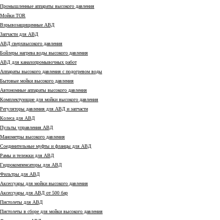
Промышленные аппараты высокого давления
Мойки TOR
Взрывозащищенные АВД
Запчасти для АВД
АВД сверхвысокого давления
Бойлеры нагрева воды высокого давления
АВД для каналопромывочных работ
Аппараты высокого давления с подогревом воды
Бытовые мойки высокого давления
Автономные аппараты высокого давления
Комплектующие для мойки высокого давления
Регуляторы давления для АВД и запчасти
Колеса для АВД
Пульты управления АВД
Манометры высокого давления
Соединительные муфты и фланцы для АВД
Рамы и тележки для АВД
Гидрокомпенсаторы для АВД
Фильтры для АВД
Аксессуары для мойки высокого давления
Аксессуары для АВД от 500 бар
Пистолеты для АВД
Пистолеты в сборе для мойки высокого давления