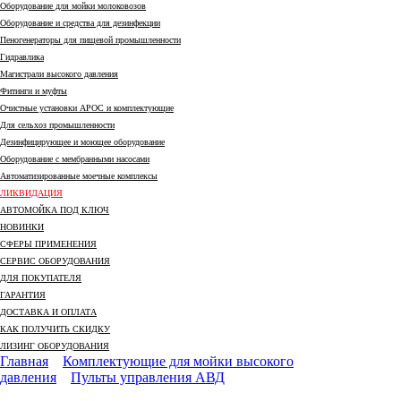
Оборудование для мойки молоковозов
Оборудование и средства для дезинфекции
Пеногенераторы для пищевой промышленности
Гидравлика
Магистрали высокого давления
Фитинги и муфты
Очистные установки АРОС и комплектующие
Для сельхоз промышленности
Дезинфицирующее и моющее оборудование
Оборудование с мембранными насосами
Автоматизированные моечные комплексы
ЛИКВИДАЦИЯ
АВТОМОЙКА ПОД КЛЮЧ
НОВИНКИ
СФЕРЫ ПРИМЕНЕНИЯ
СЕРВИС ОБОРУДОВАНИЯ
ДЛЯ ПОКУПАТЕЛЯ
ГАРАНТИЯ
ДОСТАВКА И ОПЛАТА
КАК ПОЛУЧИТЬ СКИДКУ
ЛИЗИНГ ОБОРУДОВАНИЯ
Главная
Комплектующие для мойки высокого
давления
Пульты управления АВД