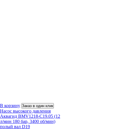
В корзину
Заказ в один клик
Насос высокого давления
Аквагид BMV1218-C19.05 (12
л/мин 180 бар, 3400 об/мин)
полый вал D19