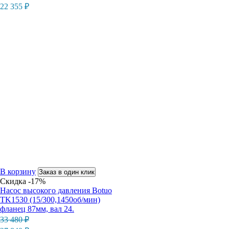
22 355
₽
В корзину
Заказ в один клик
Скидка -17%
Насос высокого давления Botuo
TK1530 (15/300,1450об/мин)
фланец 87мм, вал 24.
Первоначальная
Текущая
33 480
₽
цена
цена: