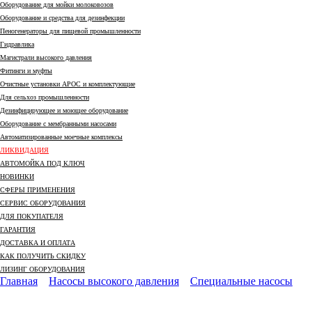
Оборудование для мойки молоковозов
Оборудование и средства для дезинфекции
Пеногенераторы для пищевой промышленности
Гидравлика
Магистрали высокого давления
Фитинги и муфты
Очистные установки АРОС и комплектующие
Для сельхоз промышленности
Дезинфицирующее и моющее оборудование
Оборудование с мембранными насосами
Автоматизированные моечные комплексы
ЛИКВИДАЦИЯ
АВТОМОЙКА ПОД КЛЮЧ
НОВИНКИ
СФЕРЫ ПРИМЕНЕНИЯ
СЕРВИС ОБОРУДОВАНИЯ
ДЛЯ ПОКУПАТЕЛЯ
ГАРАНТИЯ
ДОСТАВКА И ОПЛАТА
КАК ПОЛУЧИТЬ СКИДКУ
ЛИЗИНГ ОБОРУДОВАНИЯ
Главная
Насосы высокого давления
Специальные насосы