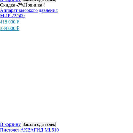
Скидка -7%
Новинка !
Аппарат высокого давления
МИР 22/500
Первоначальная
Текущая
418 000
₽
цена
цена:
389 000
₽
составляла
389
418
000 ₽.
000 ₽.
В корзину
Заказ в один клик
Пистолет АКВАГИД ML510