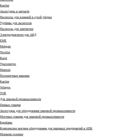
Karcher
Аксессуары и запчасти
Пылесосы для влажной и сухой уборки
Турбины для пылесосов
Пылесосы для химчистки
Электродвигатели для АВД
EME
Melegari
Nicolini
Ravel
Уралэлектро
Mazzoni
Поломоечные машины
Karcher
Velargos
TOR
Для пищевой промышленности
Пенные станции
Аксессуары для оборудования пищевой промышленности
Моечные станции для пищевой промышленности
Барабаны
Комплексное моечное оборудование для пищевых предприятий и АПК
Моющие головки