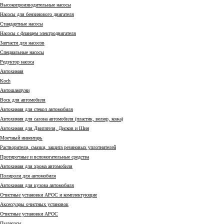
Высокопроизводительные насосы
Насосы для бензинового двигателя
Стандартные насосы
Насосы с фланцем электродвигателя
Запчасти для насосов
Специальные насосы
Редуктор насоса
Автохимия
Коch
Автошампуни
Воск для автомобиля
Автохимия для стекол автомобиля
Автохимия для салона автомобиля (пластик, велюр, кожа)
Автохимия для Двигателя, Дисков и Шин
Моечный инвентарь
Растворители, смазки, защита резиновых уплотнителей
Протирочные и вспомогательные средства
Автохимия для хрома автомобиля
Полироли для автомобиля
Автохимия для кузова автомобиля
Очистные установки АРОС и комплектующие
Аксессуары очистных установок
Очистные установки АРОС
Пылесосы