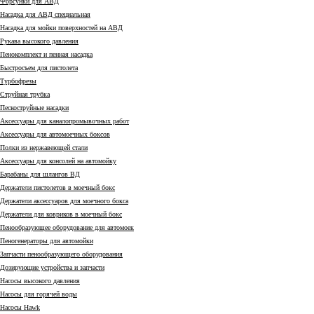
Форсунки для АВД
Насадка для АВД специальная
Насадка для мойки поверхностей на АВД
Рукава высокого давления
Пенокомплект и пенная насадка
Быстросъем для пистолета
Турбофрезы
Струйная трубка
Пескоструйные насадки
Аксессуары для каналопромывочных работ
Аксессуары для автомоечных боксов
Полки из нержавеющей стали
Аксессуары для консолей на автомойку
Барабаны для шлангов ВД
Держатели пистолетов в моечный бокс
Держатели аксессуаров для моечного бокса
Держатели для ковриков в моечный бокс
Пенообразующее оборудование для автомоек
Пеногенераторы для автомойки
Запчасти пенообразующего оборудования
Дозирующие устройства и запчасти
Насосы высокого давления
Насосы для горячей воды
Насосы Hawk