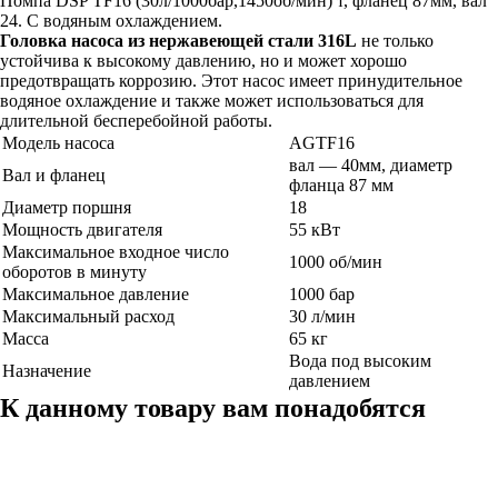
Помпа DSP TF16 (30л/1000бар,1450об/мин) т, фланец 87мм, вал
24. С водяным охлаждением.
Головка насоса из нержавеющей стали 316L
не только
устойчива к высокому давлению, но и может хорошо
предотвращать коррозию. Этот насос имеет принудительное
водяное охлаждение и также может использоваться для
длительной бесперебойной работы.
Модель насоса
AGTF16
вал — 40мм, диаметр
Вал и фланец
фланца 87 мм
Диаметр поршня
18
Мощность двигателя
55 кВт
Максимальное входное число
1000 об/мин
оборотов в минуту
Максимальное давление
1000 бар
Максимальный расход
30 л/мин
Масса
65 кг
Вода под высоким
Назначение
давлением
К данному товару вам понадобятся