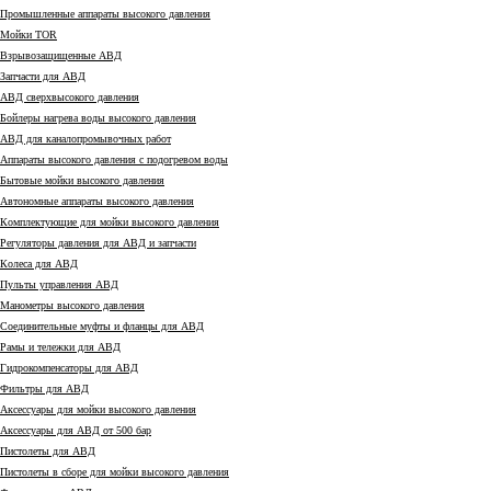
Промышленные аппараты высокого давления
Мойки TOR
Взрывозащищенные АВД
Запчасти для АВД
АВД сверхвысокого давления
Бойлеры нагрева воды высокого давления
АВД для каналопромывочных работ
Аппараты высокого давления с подогревом воды
Бытовые мойки высокого давления
Автономные аппараты высокого давления
Комплектующие для мойки высокого давления
Регуляторы давления для АВД и запчасти
Колеса для АВД
Пульты управления АВД
Манометры высокого давления
Соединительные муфты и фланцы для АВД
Рамы и тележки для АВД
Гидрокомпенсаторы для АВД
Фильтры для АВД
Аксессуары для мойки высокого давления
Аксессуары для АВД от 500 бар
Пистолеты для АВД
Пистолеты в сборе для мойки высокого давления