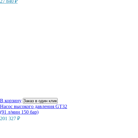
27 840
₽
составляла
27
33
840 ₽.
480 ₽.
В корзину
Заказ в один клик
Насос высокого давления GT32
(91 л/мин 150 бар)
201 327
₽