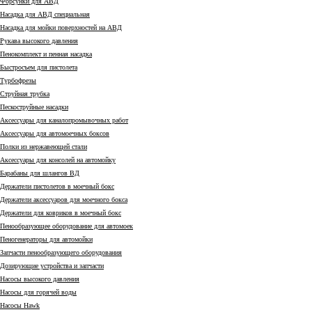
Форсунки для АВД
Насадка для АВД специальная
Насадка для мойки поверхностей на АВД
Рукава высокого давления
Пенокомплект и пенная насадка
Быстросъем для пистолета
Турбофрезы
Струйная трубка
Пескоструйные насадки
Аксессуары для каналопромывочных работ
Аксессуары для автомоечных боксов
Полки из нержавеющей стали
Аксессуары для консолей на автомойку
Барабаны для шлангов ВД
Держатели пистолетов в моечный бокс
Держатели аксессуаров для моечного бокса
Держатели для ковриков в моечный бокс
Пенообразующее оборудование для автомоек
Пеногенераторы для автомойки
Запчасти пенообразующего оборудования
Дозирующие устройства и запчасти
Насосы высокого давления
Насосы для горячей воды
Насосы Hawk