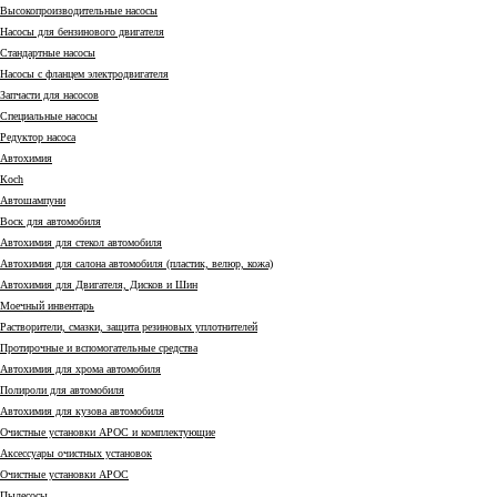
Высокопроизводительные насосы
Насосы для бензинового двигателя
Стандартные насосы
Насосы с фланцем электродвигателя
Запчасти для насосов
Специальные насосы
Редуктор насоса
Автохимия
Коch
Автошампуни
Воск для автомобиля
Автохимия для стекол автомобиля
Автохимия для салона автомобиля (пластик, велюр, кожа)
Автохимия для Двигателя, Дисков и Шин
Моечный инвентарь
Растворители, смазки, защита резиновых уплотнителей
Протирочные и вспомогательные средства
Автохимия для хрома автомобиля
Полироли для автомобиля
Автохимия для кузова автомобиля
Очистные установки АРОС и комплектующие
Аксессуары очистных установок
Очистные установки АРОС
Пылесосы