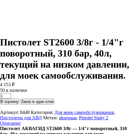
Пистолет ST2600 3/8г - 1/4"г
поворотный, 310 бар, 40л,
текущий на низком давлении,
для моек самообслуживания.
4 153
₽
50 в наличии
Количество
товара
В корзину
Заказ в один клик
Пистолет
ST2600
Артикул:
8448
Категория:
Для моек самообслуживания
,
3/8г
Пистолеты для АВД
Метки:
aksessuar
,
Pistolet Statiy 2
-
Описание
1/4"г
Пистолет АКВАГИД ST2600 3/8г — 1/4″г поворотный, 310
поворотный,
бар, 40л, текущий на низком давлении для моек