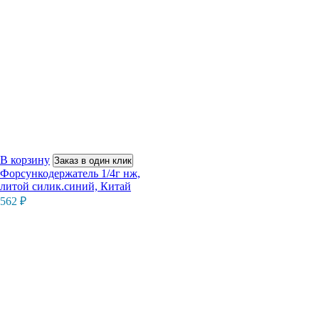
В корзину
Заказ в один клик
Форсункодержатель 1/4г нж,
литой силик.синий, Китай
562
₽