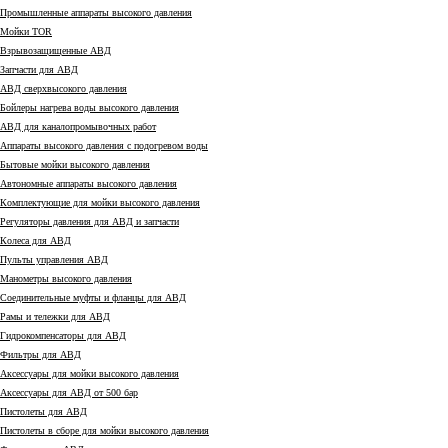
Промышленные аппараты высокого давления
Мойки TOR
Взрывозащищенные АВД
Запчасти для АВД
АВД сверхвысокого давления
Бойлеры нагрева воды высокого давления
АВД для каналопромывочных работ
Аппараты высокого давления с подогревом воды
Бытовые мойки высокого давления
Автономные аппараты высокого давления
Комплектующие для мойки высокого давления
Регуляторы давления для АВД и запчасти
Колеса для АВД
Пульты управления АВД
Манометры высокого давления
Соединительные муфты и фланцы для АВД
Рамы и тележки для АВД
Гидрокомпенсаторы для АВД
Фильтры для АВД
Аксессуары для мойки высокого давления
Аксессуары для АВД от 500 бар
Пистолеты для АВД
Пистолеты в сборе для мойки высокого давления