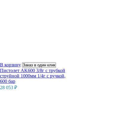
В корзину
Заказ в один клик
Пистолет AK600 3/8г с трубкой
струйной 1000мм 1/4г с ручкой,
600 бар
28 053
₽