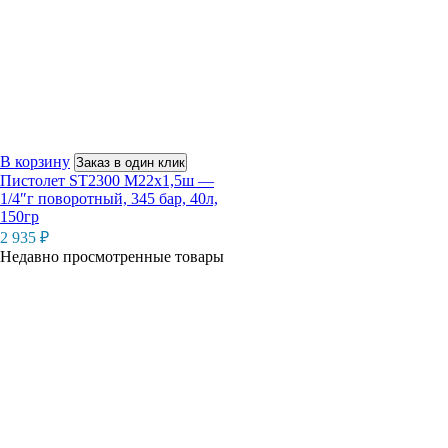
В корзину
Заказ в один клик
Пистолет ST2300 М22х1,5ш —
1/4″г поворотный, 345 бар, 40л,
150гр
2 935
₽
Недавно просмотренные товары