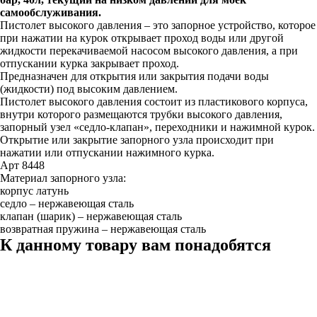
310
самообслуживания.
бар,
Пистолет высокого давления – это запорное устройство, которое
40л,
при нажатии на курок открывает проход воды или другой
текущий
жидкости перекачиваемой насосом высокого давления, а при
на
отпускании курка закрывает проход.
низком
Предназначен для открытия или закрытия подачи воды
давлении,
(жидкости) под высоким давлением.
для
Пистолет высокого давления состоит из пластикового корпуса,
моек
внутри которого размещаются трубки высокого давления,
самообслуживания.
запорный узел «седло-клапан», переходники и нажимной курок.
Открытие или закрытие запорного узла происходит при
нажатии или отпускании нажимного курка.
Арт 8448
Материал запорного узла:
корпус латунь
седло – нержавеющая сталь
клапан (шарик) – нержавеющая сталь
возвратная пружина – нержавеющая сталь
К данному товару вам понадобятся