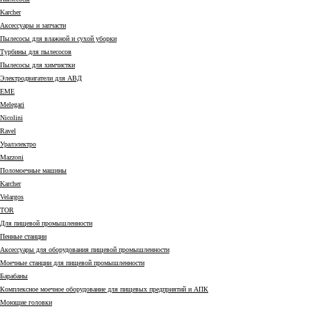
Karcher
Аксессуары и запчасти
Пылесосы для влажной и сухой уборки
Турбины для пылесосов
Пылесосы для химчистки
Электродвигатели для АВД
EME
Melegari
Nicolini
Ravel
Уралэлектро
Mazzoni
Поломоечные машины
Karcher
Velargos
TOR
Для пищевой промышленности
Пенные станции
Аксессуары для оборудования пищевой промышленности
Моечные станции для пищевой промышленности
Барабаны
Комплексное моечное оборудование для пищевых предприятий и АПК
Моющие головки