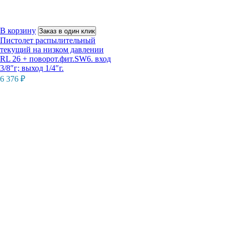
В корзину
Заказ в один клик
Пистолет распылительный
текущий на низком давлении
RL 26 + поворот.фит.SW6. вход
3/8″г; выход 1/4″г.
6 376
₽