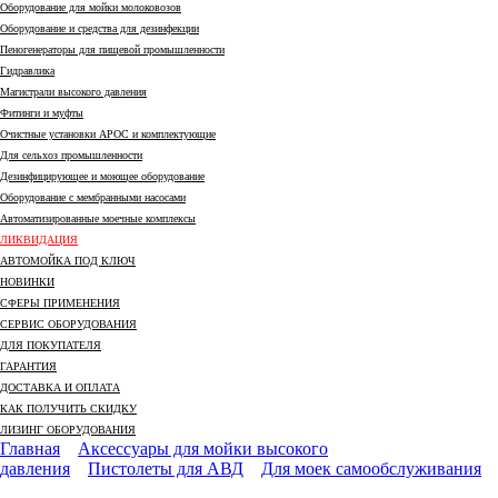
Оборудование для мойки молоковозов
Оборудование и средства для дезинфекции
Пеногенераторы для пищевой промышленности
Гидравлика
Магистрали высокого давления
Фитинги и муфты
Очистные установки АРОС и комплектующие
Для сельхоз промышленности
Дезинфицирующее и моющее оборудование
Оборудование с мембранными насосами
Автоматизированные моечные комплексы
ЛИКВИДАЦИЯ
АВТОМОЙКА ПОД КЛЮЧ
НОВИНКИ
СФЕРЫ ПРИМЕНЕНИЯ
СЕРВИС ОБОРУДОВАНИЯ
ДЛЯ ПОКУПАТЕЛЯ
ГАРАНТИЯ
ДОСТАВКА И ОПЛАТА
КАК ПОЛУЧИТЬ СКИДКУ
ЛИЗИНГ ОБОРУДОВАНИЯ
Главная
Аксессуары для мойки высокого
давления
Пистолеты для АВД
Для моек самообслуживания