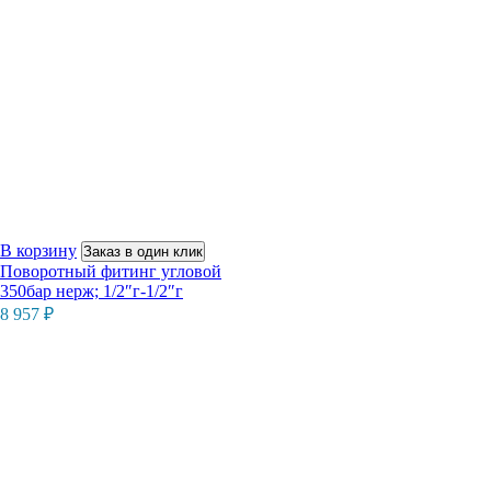
В корзину
Заказ в один клик
Поворотный фитинг угловой
350бар нерж; 1/2″г-1/2″г
8 957
₽