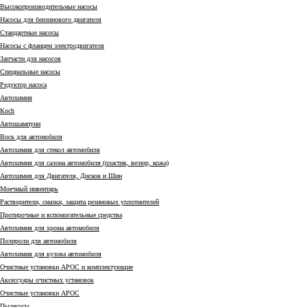
Высокопроизводительные насосы
Насосы для бензинового двигателя
Стандартные насосы
Насосы с фланцем электродвигателя
Запчасти для насосов
Специальные насосы
Редуктор насоса
Автохимия
Коch
Автошампуни
Воск для автомобиля
Автохимия для стекол автомобиля
Автохимия для салона автомобиля (пластик, велюр, кожа)
Автохимия для Двигателя, Дисков и Шин
Моечный инвентарь
Растворители, смазки, защита резиновых уплотнителей
Протирочные и вспомогательные средства
Автохимия для хрома автомобиля
Полироли для автомобиля
Автохимия для кузова автомобиля
Очистные установки АРОС и комплектующие
Аксессуары очистных установок
Очистные установки АРОС
Пылесосы