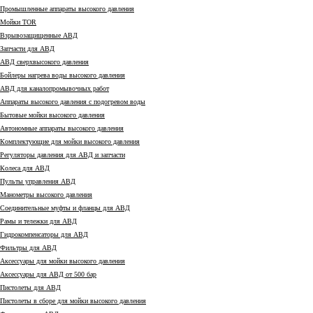
Промышленные аппараты высокого давления
Мойки TOR
Взрывозащищенные АВД
Запчасти для АВД
АВД сверхвысокого давления
Бойлеры нагрева воды высокого давления
АВД для каналопромывочных работ
Аппараты высокого давления с подогревом воды
Бытовые мойки высокого давления
Автономные аппараты высокого давления
Комплектующие для мойки высокого давления
Регуляторы давления для АВД и запчасти
Колеса для АВД
Пульты управления АВД
Манометры высокого давления
Соединительные муфты и фланцы для АВД
Рамы и тележки для АВД
Гидрокомпенсаторы для АВД
Фильтры для АВД
Аксессуары для мойки высокого давления
Аксессуары для АВД от 500 бар
Пистолеты для АВД
Пистолеты в сборе для мойки высокого давления