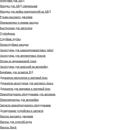
Форсунки для АВД
Насадка для АВД специальная
Насадка для мойки поверхностей на АВД
Рукава высокого давления
Пенокомплект и пенная насадка
Быстросъем для пистолета
Турбофрезы
Струйная трубка
Пескоструйные насадки
Аксессуары для каналопромывочных работ
Аксессуары для автомоечных боксов
Полки из нержавеющей стали
Аксессуары для консолей на автомойку
Барабаны для шлангов ВД
Держатели пистолетов в моечный бокс
Держатели аксессуаров для моечного бокса
Держатели для ковриков в моечный бокс
Пенообразующее оборудование для автомоек
Пеногенераторы для автомойки
Запчасти пенообразующего оборудования
Дозирующие устройства и запчасти
Насосы высокого давления
Насосы для горячей воды
Насосы Hawk