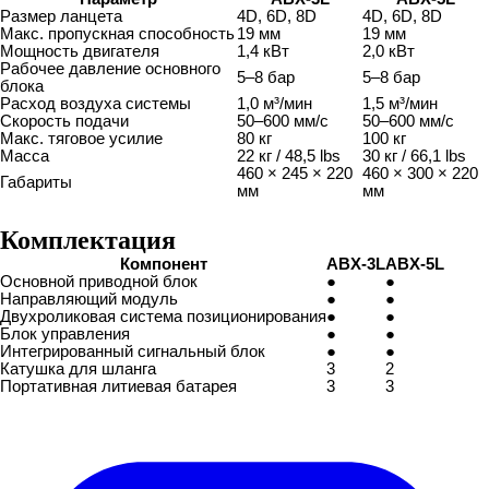
Размер ланцета
4D, 6D, 8D
4D, 6D, 8D
Макс. пропускная способность
19 мм
19 мм
Мощность двигателя
1,4 кВт
2,0 кВт
Рабочее давление основного
5–8 бар
5–8 бар
блока
Расход воздуха системы
1,0 м³/мин
1,5 м³/мин
Скорость подачи
50–600 мм/с
50–600 мм/с
Макс. тяговое усилие
80 кг
100 кг
Масса
22 кг / 48,5 lbs
30 кг / 66,1 lbs
460 × 245 × 220
460 × 300 × 220
Габариты
мм
мм
Комплектация
Компонент
ABX-3L
ABX-5L
Основной приводной блок
●
●
Направляющий модуль
●
●
Двухроликовая система позиционирования
●
●
Блок управления
●
●
Интегрированный сигнальный блок
●
●
Катушка для шланга
3
2
Портативная литиевая батарея
3
3