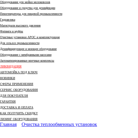
Оборудование для мойки молоковозов
Оборудование и средства для дезинфекции
Пеногенераторы для пищевой промышленности
Гидравлика
Магистрали высокого давления
Фитинги и муфты
Очистные установки АРОС и комплектующие
Для сельхоз промышленности
Дезинфицирующее и моющее оборудование
Оборудование с мембранными насосами
Автоматизированные моечные комплексы
ЛИКВИДАЦИЯ
АВТОМОЙКА ПОД КЛЮЧ
НОВИНКИ
СФЕРЫ ПРИМЕНЕНИЯ
СЕРВИС ОБОРУДОВАНИЯ
ДЛЯ ПОКУПАТЕЛЯ
ГАРАНТИЯ
ДОСТАВКА И ОПЛАТА
КАК ПОЛУЧИТЬ СКИДКУ
ЛИЗИНГ ОБОРУДОВАНИЯ
Главная
Очистка теплообменных установок