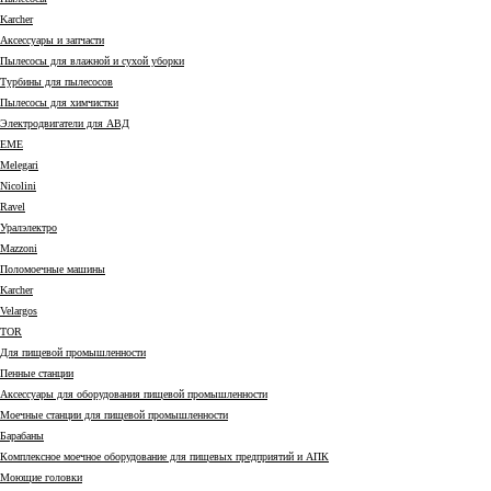
Karcher
Аксессуары и запчасти
Пылесосы для влажной и сухой уборки
Турбины для пылесосов
Пылесосы для химчистки
Электродвигатели для АВД
EME
Melegari
Nicolini
Ravel
Уралэлектро
Mazzoni
Поломоечные машины
Karcher
Velargos
TOR
Для пищевой промышленности
Пенные станции
Аксессуары для оборудования пищевой промышленности
Моечные станции для пищевой промышленности
Барабаны
Комплексное моечное оборудование для пищевых предприятий и АПК
Моющие головки