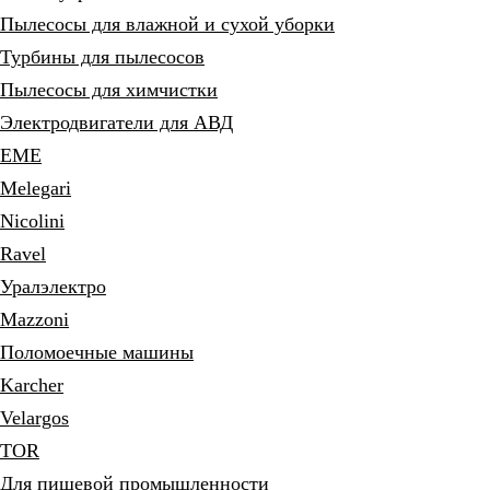
Пылесосы для влажной и сухой уборки
Турбины для пылесосов
Пылесосы для химчистки
Электродвигатели для АВД
EME
Melegari
Nicolini
Ravel
Уралэлектро
Mazzoni
Поломоечные машины
Karcher
Velargos
TOR
Для пищевой промышленности