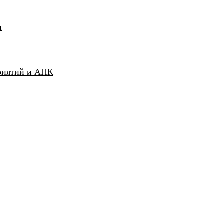
и
риятий и АПК