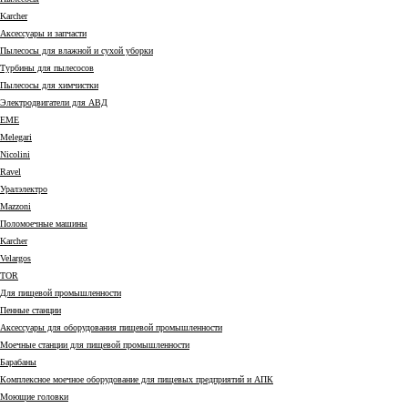
Karcher
Аксессуары и запчасти
Пылесосы для влажной и сухой уборки
Турбины для пылесосов
Пылесосы для химчистки
Электродвигатели для АВД
EME
Melegari
Nicolini
Ravel
Уралэлектро
Mazzoni
Поломоечные машины
Karcher
Velargos
TOR
Для пищевой промышленности
Пенные станции
Аксессуары для оборудования пищевой промышленности
Моечные станции для пищевой промышленности
Барабаны
Комплексное моечное оборудование для пищевых предприятий и АПК
Моющие головки