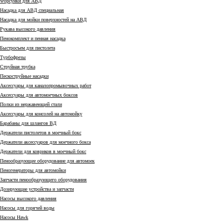
Форсунки для АВД
Насадка для АВД специальная
Насадка для мойки поверхностей на АВД
Рукава высокого давления
Пенокомплект и пенная насадка
Быстросъем для пистолета
Турбофрезы
Струйная трубка
Пескоструйные насадки
Аксессуары для каналопромывочных работ
Аксессуары для автомоечных боксов
Полки из нержавеющей стали
Аксессуары для консолей на автомойку
Барабаны для шлангов ВД
Держатели пистолетов в моечный бокс
Держатели аксессуаров для моечного бокса
Держатели для ковриков в моечный бокс
Пенообразующее оборудование для автомоек
Пеногенераторы для автомойки
Запчасти пенообразующего оборудования
Дозирующие устройства и запчасти
Насосы высокого давления
Насосы для горячей воды
Насосы Hawk