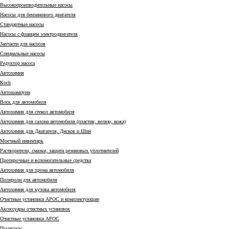
Высокопроизводительные насосы
Насосы для бензинового двигателя
Стандартные насосы
Насосы с фланцем электродвигателя
Запчасти для насосов
Специальные насосы
Редуктор насоса
Автохимия
Коch
Автошампуни
Воск для автомобиля
Автохимия для стекол автомобиля
Автохимия для салона автомобиля (пластик, велюр, кожа)
Автохимия для Двигателя, Дисков и Шин
Моечный инвентарь
Растворители, смазки, защита резиновых уплотнителей
Протирочные и вспомогательные средства
Автохимия для хрома автомобиля
Полироли для автомобиля
Автохимия для кузова автомобиля
Очистные установки АРОС и комплектующие
Аксессуары очистных установок
Очистные установки АРОС
Пылесосы