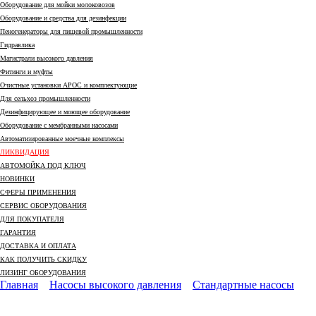
Оборудование для мойки молоковозов
Оборудование и средства для дезинфекции
Пеногенераторы для пищевой промышленности
Гидравлика
Магистрали высокого давления
Фитинги и муфты
Очистные установки АРОС и комплектующие
Для сельхоз промышленности
Дезинфицирующее и моющее оборудование
Оборудование с мембранными насосами
Автоматизированные моечные комплексы
ЛИКВИДАЦИЯ
АВТОМОЙКА ПОД КЛЮЧ
НОВИНКИ
СФЕРЫ ПРИМЕНЕНИЯ
СЕРВИС ОБОРУДОВАНИЯ
ДЛЯ ПОКУПАТЕЛЯ
ГАРАНТИЯ
ДОСТАВКА И ОПЛАТА
КАК ПОЛУЧИТЬ СКИДКУ
ЛИЗИНГ ОБОРУДОВАНИЯ
Главная
Насосы высокого давления
Стандартные насосы