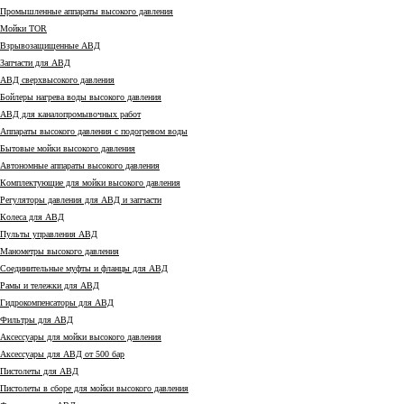
Промышленные аппараты высокого давления
Мойки TOR
Взрывозащищенные АВД
Запчасти для АВД
АВД сверхвысокого давления
Бойлеры нагрева воды высокого давления
АВД для каналопромывочных работ
Аппараты высокого давления с подогревом воды
Бытовые мойки высокого давления
Автономные аппараты высокого давления
Комплектующие для мойки высокого давления
Регуляторы давления для АВД и запчасти
Колеса для АВД
Пульты управления АВД
Манометры высокого давления
Соединительные муфты и фланцы для АВД
Рамы и тележки для АВД
Гидрокомпенсаторы для АВД
Фильтры для АВД
Аксессуары для мойки высокого давления
Аксессуары для АВД от 500 бар
Пистолеты для АВД
Пистолеты в сборе для мойки высокого давления