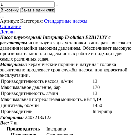
Количество
товара
В корзину
Заказ в один клик
Evolution
E2B1713V
Артикул:
Категория:
Стандартные насосы
с
Описание
регулятором
Детали
Насос плунжерный Interpump Evolution E2B1713V с
регулятором
используется для установки в аппараты высокого
давления и мойки высоким давлением. Обеспечивает высокую
производительность и надежность в работе и подходит для
самых различных задач.
Материалы:
керамические поршни и латунная головка
значительно продлевает срок службы насоса, при корректной
эксплуатации.
Производительность насоса, л/мин
13
Максимальное давление, бар
170
Производительность, л/мин
13
Максимальная потребляемая мощность, кВт
4,19
Двигатель, об/мин
1450
Производитель
Interpump
Габариты:
240х213х122
Вес:
7 кг
Производитель
Interpump
Назначение
Стандартное