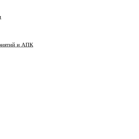
и
риятий и АПК