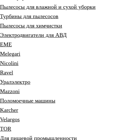
Пылесосы для влажной и сухой уборки
Турбины для пылесосов
Пылесосы для химчистки
Электродвигатели для АВД
EME
Melegari
Nicolini
Ravel
Уралэлектро
Mazzoni
Поломоечные машины
Karcher
Velargos
TOR
Для пищевой промышленности