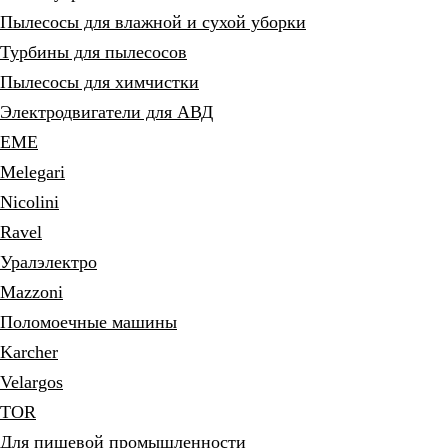
Пылесосы для влажной и сухой уборки
Турбины для пылесосов
Пылесосы для химчистки
Электродвигатели для АВД
EME
Melegari
Nicolini
Ravel
Уралэлектро
Mazzoni
Поломоечные машины
Karcher
Velargos
TOR
Для пищевой промышленности