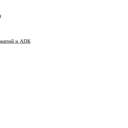
и
риятий и АПК