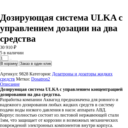
Дозирующая система ULKA с
управлением дозации на два
средства
30 910
₽
5 в наличии
Количество
товара
В корзину
Заказ в один клик
Дозирующая
система
Артикул:
9828
Категория:
Дозатроны и дозаторы жидких
ULKA
средств
Метки:
Dosatron2
с
Описание
управлением
Дозирующая система ULKA с управлением концентрацией
дозации
дозирования на два средства.
на
Разработка компании Аквагид предназначена для ровного и
два
надежного дозирования любых жидких средств в систему
средства
подачи воды низкого давления в насос аппарата АВД.
Корпус полностью состоит из листовой нержавеющей стали
1мм, что защищает от коррозии и возможных механических
повреждений электронных компонентов внутри корпуса.