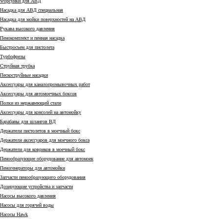
Форсунки для АВД
Насадка для АВД специальная
Насадка для мойки поверхностей на АВД
Рукава высокого давления
Пенокомплект и пенная насадка
Быстросъем для пистолета
Турбофрезы
Струйная трубка
Пескоструйные насадки
Аксессуары для каналопромывочных работ
Аксессуары для автомоечных боксов
Полки из нержавеющей стали
Аксессуары для консолей на автомойку
Барабаны для шлангов ВД
Держатели пистолетов в моечный бокс
Держатели аксессуаров для моечного бокса
Держатели для ковриков в моечный бокс
Пенообразующее оборудование для автомоек
Пеногенераторы для автомойки
Запчасти пенообразующего оборудования
Дозирующие устройства и запчасти
Насосы высокого давления
Насосы для горячей воды
Насосы Hawk