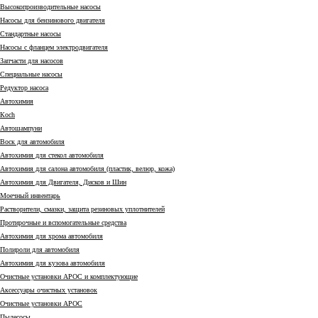
Высокопроизводительные насосы
Насосы для бензинового двигателя
Стандартные насосы
Насосы с фланцем электродвигателя
Запчасти для насосов
Специальные насосы
Редуктор насоса
Автохимия
Коch
Автошампуни
Воск для автомобиля
Автохимия для стекол автомобиля
Автохимия для салона автомобиля (пластик, велюр, кожа)
Автохимия для Двигателя, Дисков и Шин
Моечный инвентарь
Растворители, смазки, защита резиновых уплотнителей
Протирочные и вспомогательные средства
Автохимия для хрома автомобиля
Полироли для автомобиля
Автохимия для кузова автомобиля
Очистные установки АРОС и комплектующие
Аксессуары очистных установок
Очистные установки АРОС
Пылесосы