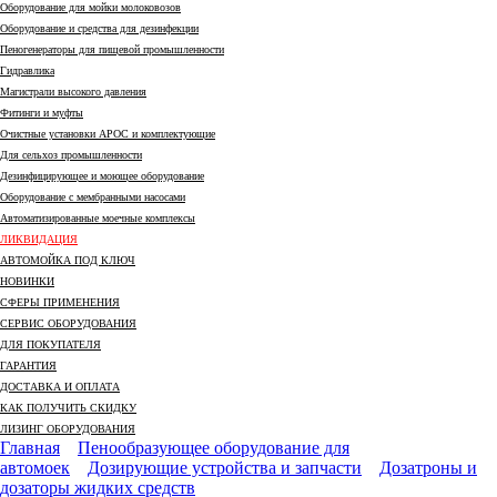
Оборудование для мойки молоковозов
Оборудование и средства для дезинфекции
Пеногенераторы для пищевой промышленности
Гидравлика
Магистрали высокого давления
Фитинги и муфты
Очистные установки АРОС и комплектующие
Для сельхоз промышленности
Дезинфицирующее и моющее оборудование
Оборудование с мембранными насосами
Автоматизированные моечные комплексы
ЛИКВИДАЦИЯ
АВТОМОЙКА ПОД КЛЮЧ
НОВИНКИ
СФЕРЫ ПРИМЕНЕНИЯ
СЕРВИС ОБОРУДОВАНИЯ
ДЛЯ ПОКУПАТЕЛЯ
ГАРАНТИЯ
ДОСТАВКА И ОПЛАТА
КАК ПОЛУЧИТЬ СКИДКУ
ЛИЗИНГ ОБОРУДОВАНИЯ
Главная
Пенообразующее оборудование для
автомоек
Дозирующие устройства и запчасти
Дозатроны и
дозаторы жидких средств