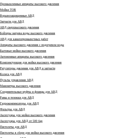
Промышленные аппараты высокого давления
Мойки TOR
Взрывозащищенные АВД
Запчасти для АВД
АВД сверхвысокого давления
Бойлеры нагрева воды высокого давления
АВД для каналопромывочных работ
Аппараты высокого давления с подогревом воды
Бытовые мойки высокого давления
Автономные аппараты высокого давления
Комплектующие для мойки высокого давления
Регуляторы давления для АВД и запчасти
Колеса для АВД
Пульты управления АВД
Манометры высокого давления
Соединительные муфты и фланцы для АВД
Рамы и тележки для АВД
Гидрокомпенсаторы для АВД
Фильтры для АВД
Аксессуары для мойки высокого давления
Аксессуары для АВД от 500 бар
Пистолеты для АВД
Пистолеты в сборе для мойки высокого давления