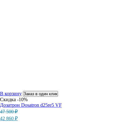
В корзину
Заказ в один клик
Скидка -10%
Дозатрон Dosatron d25re5 VF
Первоначальная
Текущая
47 500
₽
цена
цена:
42 860
₽
составляла
42
47
860 ₽.
500 ₽.