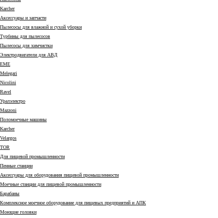
Karcher
Аксессуары и запчасти
Пылесосы для влажной и сухой уборки
Турбины для пылесосов
Пылесосы для химчистки
Электродвигатели для АВД
EME
Melegari
Nicolini
Ravel
Уралэлектро
Mazzoni
Поломоечные машины
Karcher
Velargos
TOR
Для пищевой промышленности
Пенные станции
Аксессуары для оборудования пищевой промышленности
Моечные станции для пищевой промышленности
Барабаны
Комплексное моечное оборудование для пищевых предприятий и АПК
Моющие головки