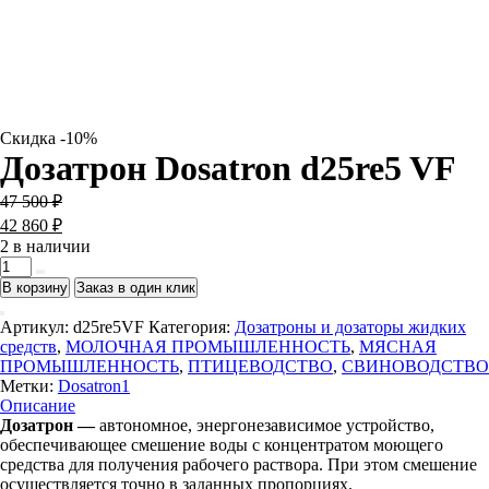
Скидка -10%
Дозатрон Dosatron d25re5 VF
Первоначальная
Текущая
47 500
₽
цена
цена:
42 860
₽
составляла
42
2 в наличии
47
860 ₽.
Количество
500 ₽.
товара
В корзину
Заказ в один клик
Дозатрон
Dosatron
Артикул:
d25re5VF
Категория:
Дозатроны и дозаторы жидких
d25re5
средств
,
МОЛОЧНАЯ ПРОМЫШЛЕННОСТЬ
,
МЯСНАЯ
VF
ПРОМЫШЛЕННОСТЬ
,
ПТИЦЕВОДСТВО
,
СВИНОВОДСТВО
Метки:
Dosatron1
Описание
Дозатрон —
автономное, энергонезависимое устройство,
обеспечивающее смешение воды с концентратом моющего
средства для получения рабочего раствора. При этом смешение
осуществляется точно в заданных пропорциях.