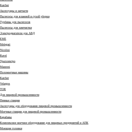
Karcher
Аксессуары и запчасти
Пылесосы для влажной и сухой уборки
Турбины для пылесосов
Пылесосы для химчистки
Электродвигатели для АВД
EME
Melegari
Nicolini
Ravel
Уралэлектро
Mazzoni
Поломоечные машины
Karcher
Velargos
TOR
Для пищевой промышленности
Пенные станции
Аксессуары для оборудования пищевой промышленности
Моечные станции для пищевой промышленности
Барабаны
Комплексное моечное оборудование для пищевых предприятий и АПК
Моющие головки