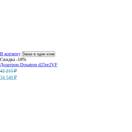
В корзину
Заказ в один клик
Скидка -18%
Дозатрон Dosatron d25re2VF
Первоначальная
Текущая
42 215
₽
цена
цена:
34 540
₽
составляла
34
42
540 ₽.
215 ₽.