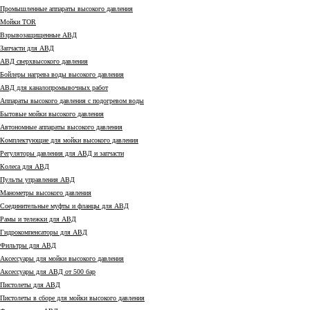
Промышленные аппараты высокого давления
Мойки TOR
Взрывозащищенные АВД
Запчасти для АВД
АВД сверхвысокого давления
Бойлеры нагрева воды высокого давления
АВД для каналопромывочных работ
Аппараты высокого давления с подогревом воды
Бытовые мойки высокого давления
Автономные аппараты высокого давления
Комплектующие для мойки высокого давления
Регуляторы давления для АВД и запчасти
Колеса для АВД
Пульты управления АВД
Манометры высокого давления
Соединительные муфты и фланцы для АВД
Рамы и тележки для АВД
Гидрокомпенсаторы для АВД
Фильтры для АВД
Аксессуары для мойки высокого давления
Аксессуары для АВД от 500 бар
Пистолеты для АВД
Пистолеты в сборе для мойки высокого давления