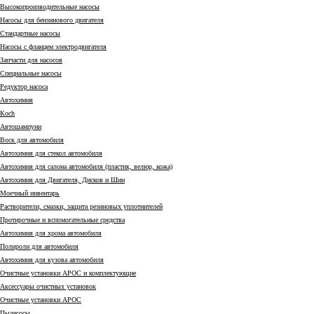
Высокопроизводительные насосы
Насосы для бензинового двигателя
Стандартные насосы
Насосы с фланцем электродвигателя
Запчасти для насосов
Специальные насосы
Редуктор насоса
Автохимия
Коch
Автошампуни
Воск для автомобиля
Автохимия для стекол автомобиля
Автохимия для салона автомобиля (пластик, велюр, кожа)
Автохимия для Двигателя, Дисков и Шин
Моечный инвентарь
Растворители, смазки, защита резиновых уплотнителей
Протирочные и вспомогательные средства
Автохимия для хрома автомобиля
Полироли для автомобиля
Автохимия для кузова автомобиля
Очистные установки АРОС и комплектующие
Аксессуары очистных установок
Очистные установки АРОС
Пылесосы