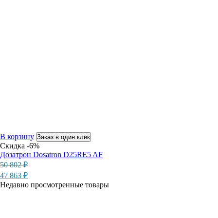
В корзину
Заказ в один клик
Скидка -6%
Дозатрон Dosatron D25RE5 AF
Первоначальная
Текущая
50 802
₽
цена
цена:
47 863
₽
составляла
47
Недавно просмотренные товары
50
863 ₽.
802 ₽.