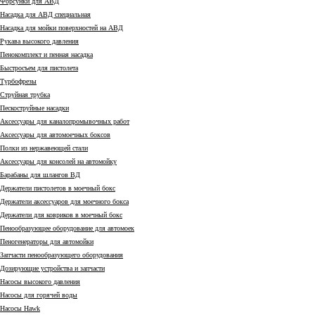
Форсунки для АВД
Насадка для АВД специальная
Насадка для мойки поверхностей на АВД
Рукава высокого давления
Пенокомплект и пенная насадка
Быстросъем для пистолета
Турбофрезы
Струйная трубка
Пескоструйные насадки
Аксессуары для каналопромывочных работ
Аксессуары для автомоечных боксов
Полки из нержавеющей стали
Аксессуары для консолей на автомойку
Барабаны для шлангов ВД
Держатели пистолетов в моечный бокс
Держатели аксессуаров для моечного бокса
Держатели для ковриков в моечный бокс
Пенообразующее оборудование для автомоек
Пеногенераторы для автомойки
Запчасти пенообразующего оборудования
Дозирующие устройства и запчасти
Насосы высокого давления
Насосы для горячей воды
Насосы Hawk