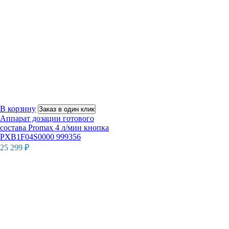
В корзину
Заказ в один клик
Аппарат дозации готового
состава Promax 4 л/мин кнопка
PXB1F04S0000 999356
25 299
₽