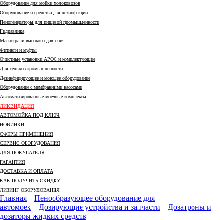
Оборудование для мойки молоковозов
Оборудование и средства для дезинфекции
Пеногенераторы для пищевой промышленности
Гидравлика
Магистрали высокого давления
Фитинги и муфты
Очистные установки АРОС и комплектующие
Для сельхоз промышленности
Дезинфицирующее и моющее оборудование
Оборудование с мембранными насосами
Автоматизированные моечные комплексы
ЛИКВИДАЦИЯ
АВТОМОЙКА ПОД КЛЮЧ
НОВИНКИ
СФЕРЫ ПРИМЕНЕНИЯ
СЕРВИС ОБОРУДОВАНИЯ
ДЛЯ ПОКУПАТЕЛЯ
ГАРАНТИЯ
ДОСТАВКА И ОПЛАТА
КАК ПОЛУЧИТЬ СКИДКУ
ЛИЗИНГ ОБОРУДОВАНИЯ
Главная
Пенообразующее оборудование для
автомоек
Дозирующие устройства и запчасти
Дозатроны и
дозаторы жидких средств