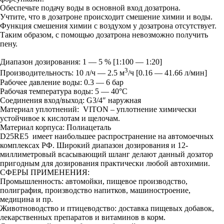
Обеспечьте подачу воды в основной вход дозатрона.
Учтите, что в дозатроне происходит смешение химии и воды.
Функция смешения химии с воздухом у дозатрона отсутствует.
Таким образом, с помощью дозатрона невозможно получить
пену.
Диапазон дозирования: 1 — 5 % [1:100 — 1:20]
3
Производительность: 10 л/ч — 2.5 м
/ч [0.16 — 41.66 л/мин]
Рабочее давление воды: 0.3 — 6 бар
Рабочая температура воды: 5 — 40°C
Соединения вход/выход: G3/4″ наружная
Материал уплотнений: VITON – уплотнение химически
устойчивое к кислотам и щелочам.
Материал корпуса: Полиацеталь
D25RE5 имеет наибольшее распространение на автомоечных
комплексах РФ. Широкий диапазон дозирования и 12-
миллиметровый всасывающий шланг делают данный дозатор
пригодным для дозирования практически любой автохимии.
СФЕРЫ ПРИМЕНЕНИЯ:
Промышленность: автомойки, пищевое производство,
полиграфия, производство напитков, машиностроение,
медицина и пр.
Животноводство и птицеводство: доставка пищевых добавок,
лекарственных препаратов и витаминов в корм.