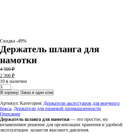
Скидка -49%
Держатель шланга для
намотки
Первоначальная
Текущая
4 500
₽
цена
цена:
2 300
₽
составляла
2
10 в наличии
4
300 ₽.
Количество
500 ₽.
товара
В корзину
Заказ в один клик
Держатель
шланга
Артикул:
Категория:
Держатели аксессуаров для моечного
для
бокса
,
Держатели для пищевой промышленности
намотки
Описание
Держатель шланга для намотки
— это простое, но
незаменимое решение для организации хранения и удобной
эксплуатации шлангов высокого давления.