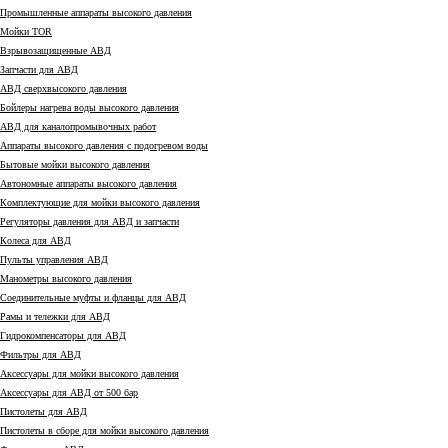
Промышленные аппараты высокого давления
Мойки TOR
Взрывозащищенные АВД
Запчасти для АВД
АВД сверхвысокого давления
Бойлеры нагрева воды высокого давления
АВД для каналопромывочных работ
Аппараты высокого давления с подогревом воды
Бытовые мойки высокого давления
Автономные аппараты высокого давления
Комплектующие для мойки высокого давления
Регуляторы давления для АВД и запчасти
Колеса для АВД
Пульты управления АВД
Манометры высокого давления
Соединительные муфты и фланцы для АВД
Рамы и тележки для АВД
Гидрокомпенсаторы для АВД
Фильтры для АВД
Аксессуары для мойки высокого давления
Аксессуары для АВД от 500 бар
Пистолеты для АВД
Пистолеты в сборе для мойки высокого давления