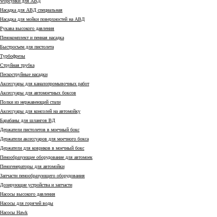
Форсунки для АВД
Насадка для АВД специальная
Насадка для мойки поверхностей на АВД
Рукава высокого давления
Пенокомплект и пенная насадка
Быстросъем для пистолета
Турбофрезы
Струйная трубка
Пескоструйные насадки
Аксессуары для каналопромывочных работ
Аксессуары для автомоечных боксов
Полки из нержавеющей стали
Аксессуары для консолей на автомойку
Барабаны для шлангов ВД
Держатели пистолетов в моечный бокс
Держатели аксессуаров для моечного бокса
Держатели для ковриков в моечный бокс
Пенообразующее оборудование для автомоек
Пеногенераторы для автомойки
Запчасти пенообразующего оборудования
Дозирующие устройства и запчасти
Насосы высокого давления
Насосы для горячей воды
Насосы Hawk