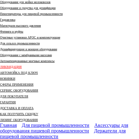
Оборудование для мойки молоковозов
Оборудование и средства для дезинфекции
Пеногенераторы для пищевой промышленности
Гидравлика
Магистрали высокого давления
Фитинги и муфты
Очистные установки АРОС и комплектующие
Для сельхоз промышленности
Дезинфицирующее и моющее оборудование
Оборудование с мембранными насосами
Автоматизированные моечные комплексы
ЛИКВИДАЦИЯ
АВТОМОЙКА ПОД КЛЮЧ
НОВИНКИ
СФЕРЫ ПРИМЕНЕНИЯ
СЕРВИС ОБОРУДОВАНИЯ
ДЛЯ ПОКУПАТЕЛЯ
ГАРАНТИЯ
ДОСТАВКА И ОПЛАТА
КАК ПОЛУЧИТЬ СКИДКУ
ЛИЗИНГ ОБОРУДОВАНИЯ
Главная
Для пищевой промышленности
Аксессуары для
оборудования пищевой промышленности
Держатели для
пищевой промышленности