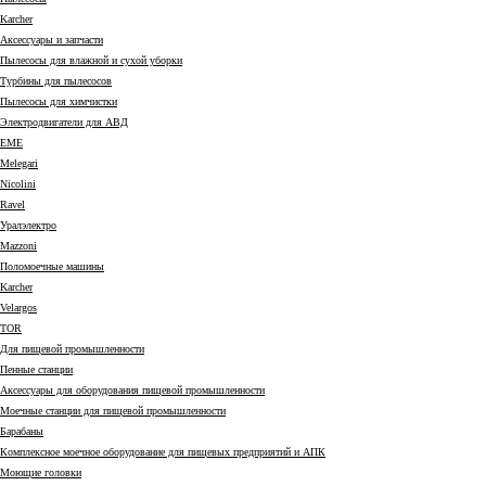
Karcher
Аксессуары и запчасти
Пылесосы для влажной и сухой уборки
Турбины для пылесосов
Пылесосы для химчистки
Электродвигатели для АВД
EME
Melegari
Nicolini
Ravel
Уралэлектро
Mazzoni
Поломоечные машины
Karcher
Velargos
TOR
Для пищевой промышленности
Пенные станции
Аксессуары для оборудования пищевой промышленности
Моечные станции для пищевой промышленности
Барабаны
Комплексное моечное оборудование для пищевых предприятий и АПК
Моющие головки