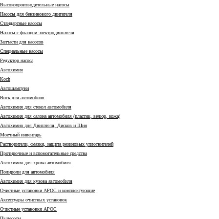
Высокопроизводительные насосы
Насосы для бензинового двигателя
Стандартные насосы
Насосы с фланцем электродвигателя
Запчасти для насосов
Специальные насосы
Редуктор насоса
Автохимия
Коch
Автошампуни
Воск для автомобиля
Автохимия для стекол автомобиля
Автохимия для салона автомобиля (пластик, велюр, кожа)
Автохимия для Двигателя, Дисков и Шин
Моечный инвентарь
Растворители, смазки, защита резиновых уплотнителей
Протирочные и вспомогательные средства
Автохимия для хрома автомобиля
Полироли для автомобиля
Автохимия для кузова автомобиля
Очистные установки АРОС и комплектующие
Аксессуары очистных установок
Очистные установки АРОС
Пылесосы