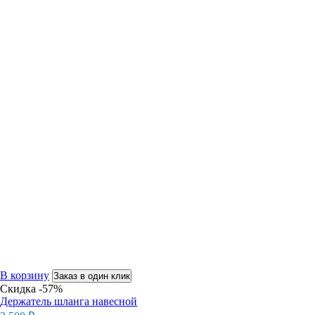
В корзину
Заказ в один клик
Скидка -57%
Держатель шланга навесной
Первоначальная
Текущая